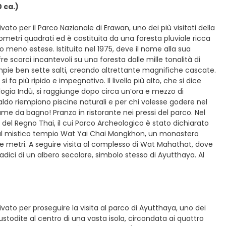
 ca.)
ato per il Parco Nazionale di Erawan, uno dei più visitati della
metri quadrati ed è costituita da una foresta pluviale ricca
o meno estese. Istituito nel 1975, deve il nome alla sua
re scorci incantevoli su una foresta dalle mille tonalità di
ompie ben sette salti, creando altrettante magnifiche cascate.
i fa più ripido e impegnativo. Il livello più alto, che si dice
logia Indù, si raggiunge dopo circa un’ora e mezzo di
ldo riempiono piscine naturali e per chi volesse godere nel
ume da bagno! Pranzo in ristorante nei pressi del parco. Nel
del Regno Thai, il cui Parco Archeologico è stato dichiarato
do dal mistico tempio Wat Yai Chai Mongkhon, un monastero
e metri. A seguire visita al complesso di Wat Mahathat, dove
adici di un albero secolare, simbolo stesso di Ayutthaya. Al
vato per proseguire la visita al parco di Ayutthaya, uno dei
custodite al centro di una vasta isola, circondata ai quattro