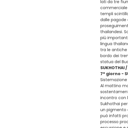
lati da tre fi
commerciale e
templi scintil
dalle pagode
proseguimento 
thailandesi. S
più importanti
lingua thailan
tra le antiche
bordo dei tren
statua del Bu
SUKHOTHAI /
7° giorno - 
Sistemazione p
Al mattino mol
sostentamento 
incontro con 
Sukhothai per 
un pigmento di
può infatti pr
processo produt
escursione e 