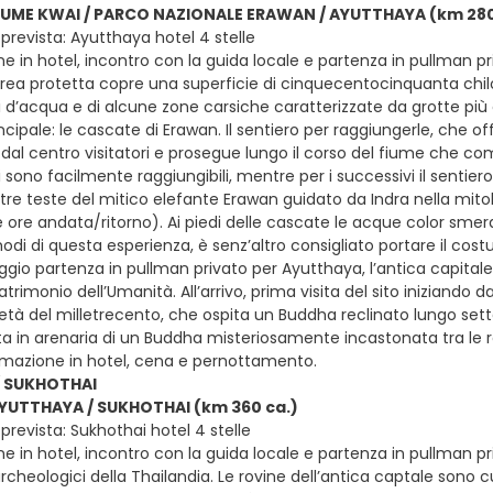
FIUME KWAI / PARCO NAZIONALE ERAWAN / AYUTTHAYA (km 280
prevista: Ayutthaya hotel 4 stelle
e in hotel, incontro con la guida locale e partenza in pullman priv
’area protetta copre una superficie di cinquecentocinquanta chilo
si d’acqua e di alcune zone carsiche caratterizzate da grotte più 
ncipale: le cascate di Erawan. Il sentiero per raggiungerle, che off
a dal centro visitatori e prosegue lungo il corso del fiume che c
ti sono facilmente raggiungibili, mentre per i successivi il sentiero s
 tre teste del mitico elefante Erawan guidato da Indra nella mito
ore andata/ritorno). Ai piedi delle cascate le acque color smera
odi di questa esperienza, è senz’altro consigliato portare il cost
gio partenza in pullman privato per Ayutthaya, l’antica capitale 
atrimonio dell’Umanità. All’arrivo, prima visita del sito inizian
età del milletrecento, che ospita un Buddha reclinato lungo sett
sta in arenaria di un Buddha misteriosamente incastonata tra le r
emazione in hotel, cena e pernottamento.
 SUKHOTHAI
AYUTTHAYA / SUKHOTHAI (km 360 ca.)
revista: Sukhothai hotel 4 stelle
e in hotel, incontro con la guida locale e partenza in pullman pri
archeologici della Thailandia. Le rovine dell’antica captale sono 