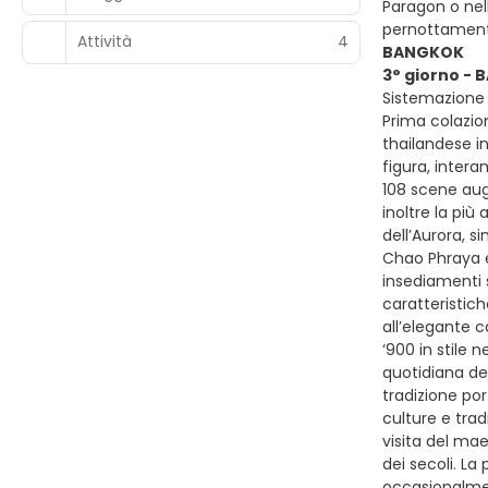
Paragon o nell
pernottamen
Attività
4
BANGKOK
3° giorno -
Sistemazione 
Prima colazion
thailandese i
figura, inter
108 scene augu
inoltre la più
dell’Aurora, s
Chao Phraya e 
insediamenti 
caratteristich
all’elegante c
‘900 in stile 
quotidiana del
tradizione po
culture e tra
visita del mae
dei secoli. La
occasionalment