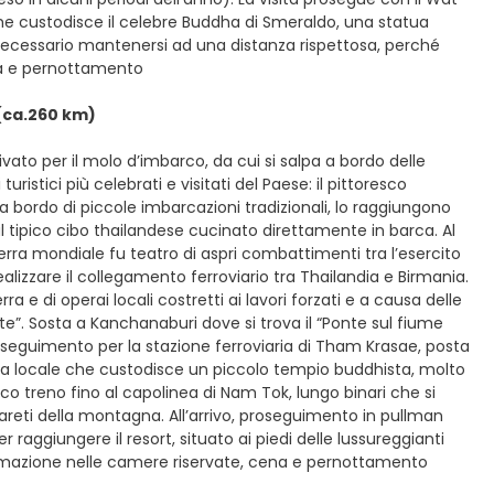
he custodisce il celebre Buddha di Smeraldo, una statua
è necessario mantenersi ad una distanza rispettosa, perché
cena e pernottamento
(ca.260 km)
vato per il molo d’imbarco, da cui si salpa a bordo delle
ristici più celebrati e visitati del Paese: il pittoresco
 bordo di piccole imbarcazioni tradizionali, lo raggiungono
e al tipico cibo thailandese cucinato direttamente in barca. Al
a mondiale fu teatro di aspri combattimenti tra l’esercito
ealizzare il collegamento ferroviario tra Thailandia e Birmania.
a e di operai locali costretti ai lavori forzati e a causa delle
rte”. Sosta a Kanchanaburi dove si trova il “Ponte sul fiume
oseguimento per la stazione ferroviaria di Tham Krasae, posta
tta locale che custodisce un piccolo tempio buddhista, molto
co treno fino al capolinea di Nam Tok, lungo binari che si
areti della montagna. All’arrivo, proseguimento in pullman
r raggiungere il resort, situato ai piedi delle lussureggianti
emazione nelle camere riservate, cena e pernottamento