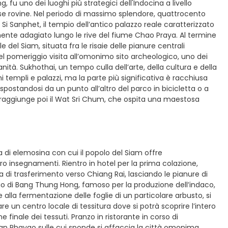
 fu uno dei luoghi più strategici dell'Indocina a livello
se rovine. Nel periodo di massimo splendore, quattrocento
a Si Sanphet, il tempio dell’antico palazzo reale caratterizzato
e adagiato lungo le rive del fiume Chao Praya. Al termine
del Siam, situata fra le risaie delle pianure centrali
e nel pomeriggio visita all’omonimo sito archeologico, uno dei
ità. Sukhothai, un tempo culla dell’arte, della cultura e della
 templi e palazzi, ma la parte più significativa è racchiusa
spostandosi da un punto all’altro del parco in bicicletta o a
e si raggiunge poi il Wat Sri Chum, che ospita una maestosa
a di elemosina con cui il popolo del Siam offre
oro insegnamenti. Rientro in hotel per la prima colazione,
 di trasferimento verso Chiang Rai, lasciando le pianure di
ggio di Bang Thung Hong, famoso per la produzione dell’indaco,
e alla fermentazione delle foglie di un particolare arbusto, si
re un centro locale di tessitura dove si potrà scoprire l’intero
ne finale dei tessuti. Pranzo in ristorante in corso di
an Phayao sulle cui sponde si affaccia la città omonima.