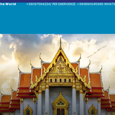
The World
+39097564234/ PER EMERGENZE: +393890045995 WHATSAP