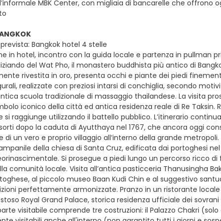
’informale MBK Center, con migliaia di bancarelle che offrono ogn
to
 BANGKOK
prevista: Bangkok hotel 4 stelle
e in hotel, incontro con la guida locale e partenza in pullman pri
niziando del Wat Pho, il monastero buddhista più antico di Bangk
amente rivestita in oro, presenta occhi e piante dei piedi fineme
rali, realizzate con preziosi intarsi di conchiglia, secondo motivi 
 antica scuola tradizionale di massaggio thailandese. La visita p
imbolo iconico della città ed antica residenza reale di Re Taksin.
si raggiunge utilizzando il battello pubblico. L’itinerario continua
sorti dopo la caduta di Ayutthaya nel 1767, che ancora oggi cons
e di un vero e proprio villaggio all’interno della grande metropoli
ampanile della chiesa di Santa Cruz, edificata dai portoghesi nel XVI
neorinascimentale. Si prosegue a piedi lungo un percorso ricco di f
la comunità locale. Visita all’antica pasticceria Thanusingha Bak
rtoghese, al piccolo museo Baan Kudi Chin e al suggestivo santuar
dizioni perfettamente armonizzate. Pranzo in un ristorante locale
stoso Royal Grand Palace, storica residenza ufficiale dei sovrani 
 parte visitabile comprende tre costruzioni: il Palazzo Chakri (solo 
e visitabili anche all'interno (non garantito tutti i giorni e sosp