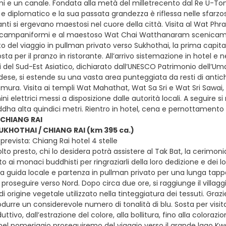
umi e un canale. Fondata alla metà del milletrecento dal Re U-Tong,
 diplomatico e la sua passata grandezza è riflessa nelle sfarzo
lanti si ergevano maestosi nel cuore della città. Visita al Wat Phr
 campaniformi e al maestoso Wat Chai Watthanaram scenicament
del viaggio in pullman privato verso Sukhothai, la prima capitale 
osta per il pranzo in ristorante. All’arrivo sistemazione in hotel 
 del Sud-Est Asiatico, dichiarato dall’UNESCO Patrimonio dell’Uman
dese, si estende su una vasta area punteggiata da resti di antichi
 mura. Visita ai templi Wat Mahathat, Wat Sa Sri e Wat Sri Sawai, 
ini elettrici messi a disposizione dalle autorità locali. A seguir
ddha alta quindici metri. Rientro in hotel, cena e pernottamento
 CHIANG RAI
SUKHOTHAI / CHIANG RAI (km 395 ca.)
revista: Chiang Rai hotel 4 stelle
to presto, chi lo desidera potrà assistere al Tak Bat, la cerimoni
ai monaci buddhisti per ringraziarli della loro dedizione e dei l
la guida locale e partenza in pullman privato per una lunga tappa
proseguire verso Nord. Dopo circa due ore, si raggiunge il villa
 origine vegetale utilizzato nella tinteggiatura dei tessuti. Grazi
odurre un considerevole numero di tonalità di blu. Sosta per visita
tivo, dall’estrazione del colore, alla bollitura, fino alla colorazio
nel pomeriggio proseguiremo del viaggio verso il grande lago Kw