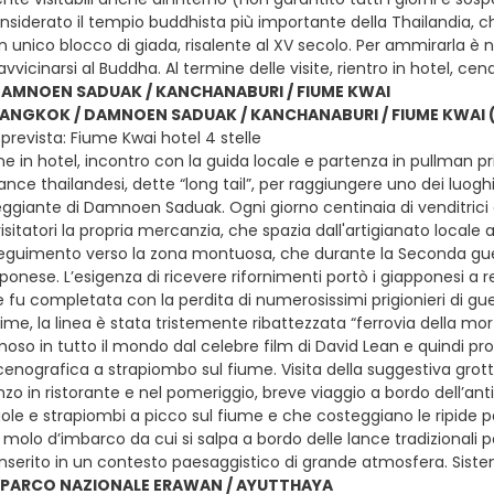
nsiderato il tempio buddhista più importante della Thailandia, c
 un unico blocco di giada, risalente al XV secolo. Per ammirarla 
 avvicinarsi al Buddha. Al termine delle visite, rientro in hotel, 
AMNOEN SADUAK / KANCHANABURI / FIUME KWAI
 BANGKOK / DAMNOEN SADUAK / KANCHANABURI / FIUME KWAI 
prevista: Fiume Kwai hotel 4 stelle
e in hotel, incontro con la guida locale e partenza in pullman pri
nce thailandesi, dette “long tail”, per raggiungere uno dei luoghi tu
ggiante di Damnoen Saduak. Ogni giorno centinaia di venditrici a
 visitatori la propria mercanzia, che spazia dall'artigianato local
eguimento verso la zona montuosa, che durante la Seconda guerr
ponese. L’esigenza di ricevere rifornimenti portò i giapponesi a r
 fu completata con la perdita di numerosissimi prigionieri di guerr
ttime, la linea è stata tristemente ribattezzata “ferrovia della mo
moso in tutto il mondo dal celebre film di David Lean e quindi pr
scenografica a strapiombo sul fiume. Visita della suggestiva gro
zo in ristorante e nel pomeriggio, breve viaggio a bordo dell’anti
ole e strapiombi a picco sul fiume e che costeggiano le ripide p
l molo d’imbarco da cui si salpa a bordo delle lance tradizionali pe
serito in un contesto paesaggistico di grande atmosfera. Sist
/ PARCO NAZIONALE ERAWAN / AYUTTHAYA