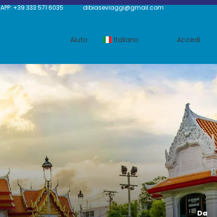
P: +39 333 571 6035
dibiaseviaggi@gmail.com
Aiuto
Italiano
Accedi
Da