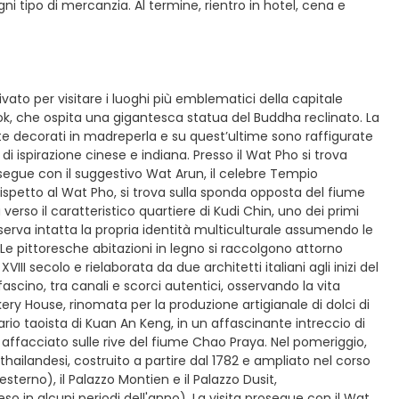
i tipo di mercanzia. Al termine, rientro in hotel, cena e
vato per visitare i luoghi più emblematici della capitale
ok, che ospita una gigantesca statua del Buddha reclinato. La
nte decorati in madreperla e su quest’ultime sono raffigurate
di ispirazione cinese e indiana. Presso il Wat Pho si trova
rosegue con il suggestivo Wat Arun, il celebre Tempio
 Rispetto al Wat Pho, si trova sulla sponda opposta del fiume
 verso il caratteristico quartiere di Kudi Chin, uno dei primi
erva intatta la propria identità multiculturale assumendo le
. Le pittoresche abitazioni in legno si raccolgono attorno
II secolo e rielaborata da due architetti italiani agli inizi del
ascino, tra canali e scorci autentici, osservando la vita
ery House, rinomata per la produzione artigianale di dolci di
io taoista di Kuan An Keng, in un affascinante intreccio di
 affacciato sulle rive del fiume Chao Praya. Nel pomeriggio,
thailandesi, costruito a partire dal 1782 e ampliato nel corso
esterno), il Palazzo Montien e il Palazzo Dusit,
eso in alcuni periodi dell'anno). La visita prosegue con il Wat