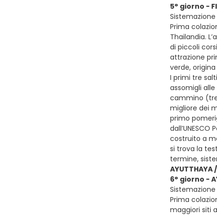
5° giorno - 
Sistemazione 
Prima colazion
Thailandia. L
di piccoli cor
attrazione pri
verde, origin
I primi tre sal
assomigli alle
cammino (tre 
migliore dei m
primo pomerig
dall’UNESCO P
costruito a m
si trova la te
termine, sist
AYUTTHAYA /
6° giorno - 
Sistemazione p
Prima colazion
maggiori siti 