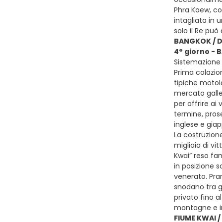
Phra Kaew, co
intagliata in
solo il Re può
BANGKOK / D
4° giorno -
Sistemazione 
Prima colazion
tipiche motola
mercato galle
per offrire ai
termine, pros
inglese e giap
La costruzione
migliaia di vi
Kwai” reso fa
in posizione 
venerato. Pran
snodano tra g
privato fino a
montagne e in
FIUME KWAI 