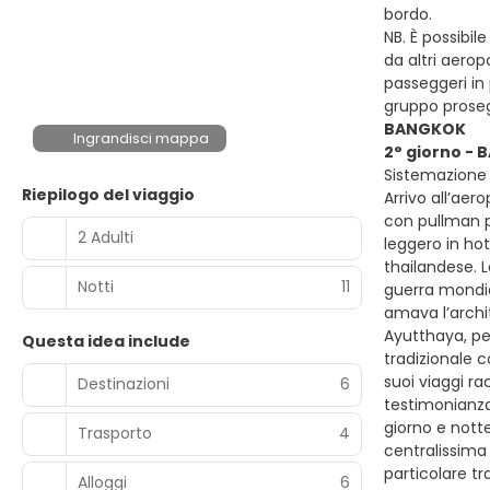
bordo.
NB. È possibil
da altri aerop
passeggeri in 
gruppo proseg
BANGKOK
Ingrandisci mappa
2° giorno -
Sistemazione 
Riepilogo del viaggio
Arrivo all’aer
con pullman pr
2 Adulti
leggero in hot
thailandese. 
Notti
11
guerra mondial
amava l’archit
Ayutthaya, per
Questa idea include
tradizionale c
suoi viaggi ra
Destinazioni
6
testimonianza 
giorno e nott
Trasporto
4
centralissima
particolare t
Alloggi
6