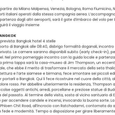
e partire da Milano Malpensa, Venezia, Bologna, Roma Fiumicino, Nap
orti italiani operati dalla stessa compagnia aerea. L’accompagnato
partenza dagli altri aeroporti, sarà il gate d’imbarco del volo pe
uirà il viaggio insieme
 BANGKOK
prevista: Bangkok hotel 4 stelle
oporto di Bangkok alle 08:40, disbrigo formalità doganali, incontro
ivato. Le camere saranno disponibili subito (early check-in), per
el. Nel primo pomeriggio incontro con la guida locale e partenza in
La prima tappa sarà la casa-museo di Jim Thompson, un eccentri
e, che ebbe il merito di trasformare il mercato della seta thail
ettura e l’arte siamese e birmana, fece smontare sei piccoli edifi
 portarli a Bangkok. Qui li fece ricostruire nel cuore della città, al
olore rosso. Per abbellire ulteriormente la residenza, Thompson 
ccolse oggetti antichi, arredi, porcellane e preziose statue di B
del passato. Al termine della visita, sosta al vicino santuario di
e per accendere candele e incensi, invocando la buona sorte. La 
 Phloen Chit Road, all’incrocio con Ratchadamri, contornata da av
ra fede e modernità. Tempo a disposizione per girare liberamen