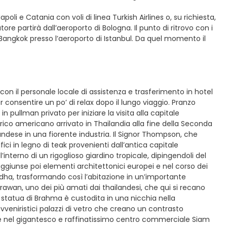
oli e Catania con voli di linea Turkish Airlines o, su richiesta,
re partirà dall’aeroporto di Bologna. Il punto di ritrovo con i
r Bangkok presso l’aeroporto di Istanbul. Da quel momento il
 con il personale locale di assistenza e trasferimento in hotel
 consentire un po’ di relax dopo il lungo viaggio. Pranzo
 pullman privato per iniziare la visita alla capitale
co americano arrivato in Thailandia alla fine della Seconda
andese in una fiorente industria. Il Signor Thompson, che
ci in legno di teak provenienti dall’antica capitale
l’interno di un rigoglioso giardino tropicale, dipingendoli del
aggiunse poi elementi architettonici europei e nel corso dei
uddha, trasformando così l’abitazione in un’importante
 Erawan, uno dei più amati dai thailandesi, che qui si recano
statua di Brahma è custodita in una nicchia nella
veniristici palazzi di vetro che creano un contrasto
te nel gigantesco e raffinatissimo centro commerciale Siam