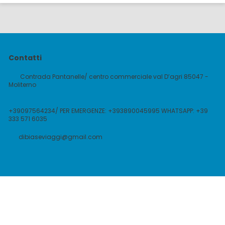
Contatti
Contrada Pantanelle/ centro commerciale val D’agri 85047 -
Moliterno
+39097564234/ PER EMERGENZE: +393890045995 WHATSAPP: +39
333 571 6035
dibiaseviaggi@gmail.com