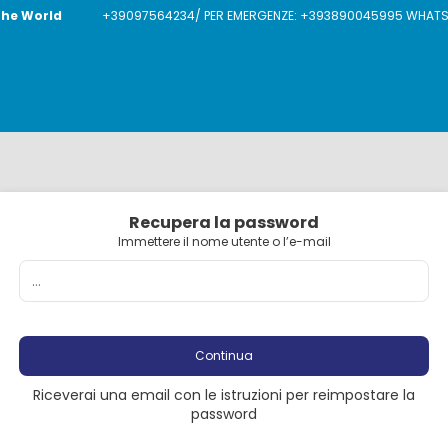
The World
+39097564234/ PER EMERGENZE: +393890045995 WHATSAP
Recupera la password
Immettere il nome utente o l’e-mail
Continua
Riceverai una email con le istruzioni per reimpostare la
password