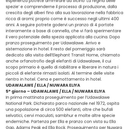
esperienza potrete ammirare da vicino ‘La regina delle
spezie’ e comprenderne il processo di produzione, dalla
crescita degli alberi fino alla sua lavorazione nella fabbrica
ricca di aromi; proprio come è successo negli ultimi 400
anni. A seguire potrete godervi un pranzo di 4 portate
interamente a base di cannella, che vi farà sperimentare
il vero potenziale della spezia applicata alla cucina. Dopo
pranzo proseguimento per Udawalawe. Arrivo e
sistemazione in hotel. Il resto del pomeriggio sarà
dedicato alla visita dell’Elephant Transit Home, chiamato
anche orfanotrofio degli elefanti di Udawalawe, il cui
scopo primario è quello di riabilitare e liberare in natura i
piccoli di elefante rimasti isolati. Al termine delle visite
rientro in hotel. Cena e pernottamento in hotel.
UDAWALAWE / ELLA / NUWARA ELIYA
5° giorno – UDAWALAWE / ELLA / NUWARA ELIYA
In prima mattinata proseguimento per l’Udawalawe
National Park. Dichiarato parco nazionale nel 1972, ospita
una popolazione di circa 500 elefanti, oltre che bufali
selvatici, cervi maculati, sambhur e molte altre specie
endemiche. Partenza per Ella e pranzo con vista su Ella
Gap, Adams Peak ed Ella Rock. Proseguimento per Nuwara