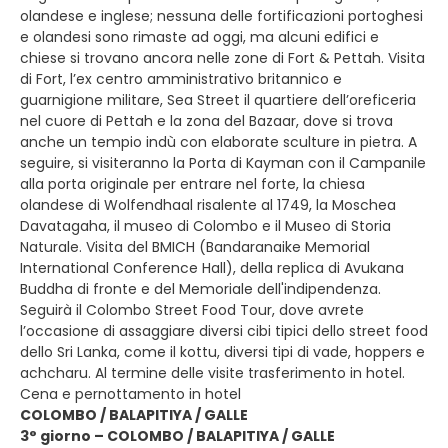
olandese e inglese; nessuna delle fortificazioni portoghesi
e olandesi sono rimaste ad oggi, ma alcuni edifici e
chiese si trovano ancora nelle zone di Fort & Pettah. Visita
di Fort, l’ex centro amministrativo britannico e
guarnigione militare, Sea Street il quartiere dell’oreficeria
nel cuore di Pettah e la zona del Bazaar, dove si trova
anche un tempio indù con elaborate sculture in pietra. A
seguire, si visiteranno la Porta di Kayman con il Campanile
alla porta originale per entrare nel forte, la chiesa
olandese di Wolfendhaal risalente al 1749, la Moschea
Davatagaha, il museo di Colombo e il Museo di Storia
Naturale. Visita del BMICH (Bandaranaike Memorial
International Conference Hall), della replica di Avukana
Buddha di fronte e del Memoriale dell'indipendenza.
Seguirà il Colombo Street Food Tour, dove avrete
l’occasione di assaggiare diversi cibi tipici dello street food
dello Sri Lanka, come il kottu, diversi tipi di vade, hoppers e
achcharu. Al termine delle visite trasferimento in hotel.
Cena e pernottamento in hotel
COLOMBO / BALAPITIYA / GALLE
3° giorno – COLOMBO / BALAPITIYA / GALLE