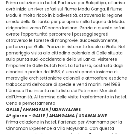
Prima colazione in hotel. Partenza per Balapitiya, all’arrivo
avrà inizio un river safari sul fiume Madu Ganga. Il fiume
Madu è molto ricco in biodiversità, attraversa la regione
umida dello Sri Lanka per poi aprirsi nella Laguna di Madu,
dirigendosi verso l’Oceano Indiano. Grazie a questo safari
avrete l’opportunità percorrere i passaggi segreti
attraverso le foreste di mangrovie. Successivamente,
partenza per Galle. Pranzo in ristorante locale a Galle. Nel
pomeriggio visita alla cittadina coloniale di Galle situata
sulla punta sud-occidentale dello Sri Lanka. Visiterete
l’imponente Galle Dutch Fort. La fortezza, costruita dagli
olandesi a partire dal 1663, è uno stupendo insieme di
meraviglie architettoniche coloniali e atmosfere esotiche
traboccanti dell’odore di spezie e venti marini. Nel 1988
L'Unesco l’ha inserita nella lista dei Patrimoni Mondiali
dell'Umanità. Al termine delle visite trasferimento in hotel.
Cena e pernottamento
GALLE / AHANGAMA / UDAWALAWE
4° giorno – GALLE / AHANGAMA / UDAWALAWE
Prima colazione in hotel. Partenza per Ahanhama per la
Cinnamon Experience a Villa Mayurana. Con questa