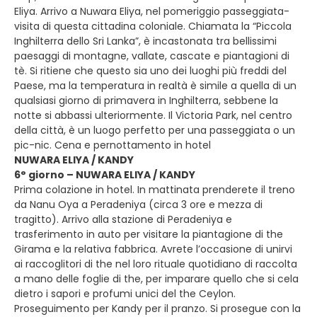
Eliya. Arrivo a Nuwara Eliya, nel pomeriggio passeggiata-
visita di questa cittadina coloniale. Chiamata la “Piccola
Inghilterra dello Sri Lanka”, è incastonata tra bellissimi
paesaggi di montagne, vallate, cascate e piantagioni di
tè. Si ritiene che questo sia uno dei luoghi più freddi del
Paese, ma la temperatura in realtà è simile a quella di un
qualsiasi giorno di primavera in Inghilterra, sebbene la
notte si abbassi ulteriormente. Il Victoria Park, nel centro
della città, è un luogo perfetto per una passeggiata o un
pic-nic. Cena e pernottamento in hotel
NUWARA ELIYA / KANDY
6° giorno – NUWARA ELIYA / KANDY
Prima colazione in hotel. In mattinata prenderete il treno
da Nanu Oya a Peradeniya (circa 3 ore e mezza di
tragitto). Arrivo alla stazione di Peradeniya e
trasferimento in auto per visitare la piantagione di the
Girama e la relativa fabbrica. Avrete l’occasione di unirvi
ai raccoglitori di the nel loro rituale quotidiano di raccolta
a mano delle foglie di the, per imparare quello che si cela
dietro i sapori e profumi unici del the Ceylon.
Proseguimento per Kandy per il pranzo. Si prosegue con la