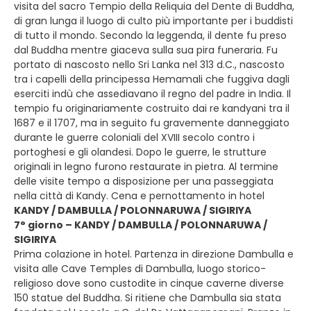
visita del sacro Tempio della Reliquia del Dente di Buddha,
di gran lunga il luogo di culto più importante per i buddisti
di tutto il mondo. Secondo la leggenda, il dente fu preso
dal Buddha mentre giaceva sulla sua pira funeraria. Fu
portato di nascosto nello Sri Lanka nel 313 d.C., nascosto
tra i capelli della principessa Hemamali che fuggiva dagli
eserciti indù che assediavano il regno del padre in India. Il
tempio fu originariamente costruito dai re kandyani tra il
1687 e il 1707, ma in seguito fu gravemente danneggiato
durante le guerre coloniali del XVIII secolo contro i
portoghesi e gli olandesi. Dopo le guerre, le strutture
originali in legno furono restaurate in pietra. Al termine
delle visite tempo a disposizione per una passeggiata
nella città di Kandy. Cena e pernottamento in hotel
KANDY / DAMBULLA / POLONNARUWA / SIGIRIYA
7° giorno – KANDY / DAMBULLA / POLONNARUWA /
SIGIRIYA
Prima colazione in hotel. Partenza in direzione Dambulla e
visita alle Cave Temples di Dambulla, luogo storico-
religioso dove sono custodite in cinque caverne diverse
150 statue del Buddha. Si ritiene che Dambulla sia stata