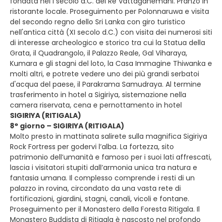
fondata nel I secolo a.C. del Re Vattaganemani. Pranzo in
ristorante locale. Proseguimento per Polonnaruwa e visita
del secondo regno dello Sri Lanka con giro turistico
nell'antica città (XI secolo d.C.) con visita dei numerosi siti
di interesse archeologico e storico tra cui la Statua della
Grata, il Quadrangolo, il Palazzo Reale, Gal Viharaya,
Kumara e gli stagni del loto, la Casa Immagine Thiwanka e
molti altri, e potrete vedere uno dei più grandi serbatoi
d'acqua del paese, il Parakrama Samudraya. Al termine
trasferimento in hotel a Sigiriya, sistemazione nella
camera riservata, cena e pernottamento in hotel
SIGIRIYA (RITIGALA)
8° giorno – SIGIRIYA (RITIGALA)
Molto presto in mattinata salirete sulla magnifica Sigiriya
Rock Fortress per godervi l’alba. La fortezza, sito
patrimonio dell’umanità e famoso per i suoi lati affrescati,
lascia i visitatori stupiti dall’armonia unica tra natura e
fantasia umana. Il complesso comprende i resti di un
palazzo in rovina, circondato da una vasta rete di
fortificazioni, giardini, stagni, canali, vicoli e fontane.
Proseguimento per il Monastero della Foresta Ritigala. Il
Monastero Buddista di Ritigala è nascosto nel profondo