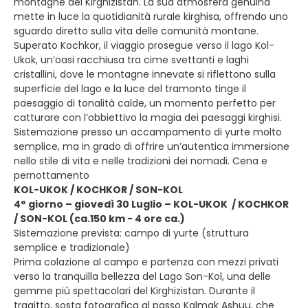
montagne del Kirghizistan. La sua atmosfera genuina
mette in luce la quotidianità rurale kirghisa, offrendo uno
sguardo diretto sulla vita delle comunità montane.
Superato Kochkor, il viaggio prosegue verso il lago Kol-
Ukok, un’oasi racchiusa tra cime svettanti e laghi
cristallini, dove le montagne innevate si riflettono sulla
superficie del lago e la luce del tramonto tinge il
paesaggio di tonalità calde, un momento perfetto per
catturare con l’obbiettivo la magia dei paesaggi kirghisi.
Sistemazione presso un accampamento di yurte molto
semplice, ma in grado di offrire un’autentica immersione
nello stile di vita e nelle tradizioni dei nomadi. Cena e
pernottamento
KOL-UKOK / KOCHKOR / SON-KOL
4° giorno – giovedì 30 Luglio – KOL-UKOK / KOCHKOR
/ SON-KOL (ca.150 km - 4 ore ca.)
Sistemazione prevista: campo di yurte (struttura
semplice e tradizionale)
Prima colazione al campo e partenza con mezzi privati
verso la tranquilla bellezza del Lago Son-Kol, una delle
gemme più spettacolari del Kirghizistan. Durante il
tragitto, sosta fotografica al passo Kalmak Ashuu, che