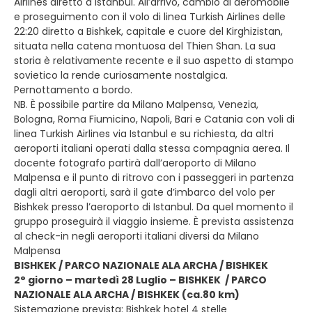
Airlines diretto a Istanbul. All’arrivo, cambio di aeromobile
e proseguimento con il volo di linea Turkish Airlines delle
22:20 diretto a Bishkek, capitale e cuore del Kirghizistan,
situata nella catena montuosa del Thien Shan. La sua
storia è relativamente recente e il suo aspetto di stampo
sovietico la rende curiosamente nostalgica.
Pernottamento a bordo.
NB. È possibile partire da Milano Malpensa, Venezia,
Bologna, Roma Fiumicino, Napoli, Bari e Catania con voli di
linea Turkish Airlines via Istanbul e su richiesta, da altri
aeroporti italiani operati dalla stessa compagnia aerea. Il
docente fotografo partirà dall’aeroporto di Milano
Malpensa e il punto di ritrovo con i passeggeri in partenza
dagli altri aeroporti, sarà il gate d’imbarco del volo per
Bishkek presso l’aeroporto di Istanbul. Da quel momento il
gruppo proseguirà il viaggio insieme. È prevista assistenza
al check-in negli aeroporti italiani diversi da Milano
Malpensa
BISHKEK / PARCO NAZIONALE ALA ARCHA / BISHKEK
2° giorno – martedì 28 Luglio – BISHKEK / PARCO
NAZIONALE ALA ARCHA / BISHKEK (ca.80 km)
Sistemazione prevista: Bishkek hotel 4 stelle