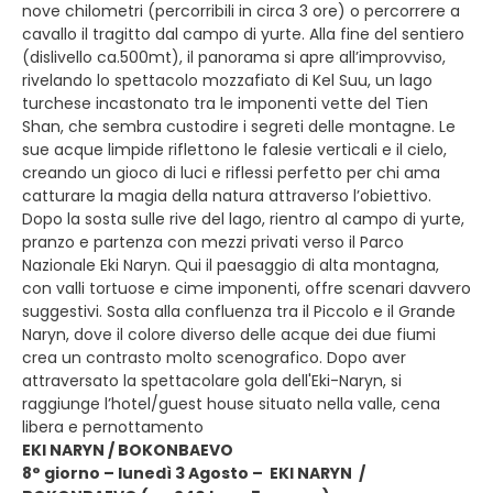
nove chilometri (percorribili in circa 3 ore) o percorrere a
cavallo il tragitto dal campo di yurte. Alla fine del sentiero
(dislivello ca.500mt), il panorama si apre all’improvviso,
rivelando lo spettacolo mozzafiato di Kel Suu, un lago
turchese incastonato tra le imponenti vette del Tien
Shan, che sembra custodire i segreti delle montagne. Le
sue acque limpide riflettono le falesie verticali e il cielo,
creando un gioco di luci e riflessi perfetto per chi ama
catturare la magia della natura attraverso l’obiettivo.
Dopo la sosta sulle rive del lago, rientro al campo di yurte,
pranzo e partenza con mezzi privati verso il Parco
Nazionale Eki Naryn. Qui il paesaggio di alta montagna,
con valli tortuose e cime imponenti, offre scenari davvero
suggestivi. Sosta alla confluenza tra il Piccolo e il Grande
Naryn, dove il colore diverso delle acque dei due fiumi
crea un contrasto molto scenografico. Dopo aver
attraversato la spettacolare gola dell'Eki-Naryn, si
raggiunge l’hotel/guest house situato nella valle, cena
libera e pernottamento
EKI NARYN / BOKONBAEVO
8° giorno – lunedì 3 Agosto – EKI NARYN /