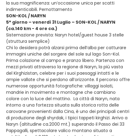
la sua magnificenza: un’occasione unica per scatti
indimenticabili. Pernottamento
SON-KOL / NARYN
5° giorno – venerdì 31 Luglio – SON-KOL / NARYN
(ca.140 km - 4 ore ca.)
Sistemazione prevista: Naryn hotel/guest house 3 stelle
(struttura semplice)
Chi lo desidera potrà alzarsi prima dell’alba per catturare
immagini uniche del sorgere del sole sul lago Son-Kol.
Prima colazione al campo e pranzo libero. Partenza con
mezzi privati attraverso la regione di Naryn, la più vasta
del Kirghizistan, celebre per i suoi paesaggi intatti e le
ampie vallate che si perdono all’orizzonte. Il percorso offre
numerose opportunità fotografiche: villaggi isolati,
mandrie in movimento e montagne che cambiano
colore con la luce del mattino. La città di Naryn, nata
intorno a una fortezza situata sulla storica rotta delle
carovane provenienti dalla Cina, è uno dei principali centri
di produzione degli shyrdak, i tipici tappeti kirghizi. Arrivo a
Naryn (altitudine ca.2000 mt.) superando il Passo dei 33
Pappagalli, spettacolare valico montano situato a