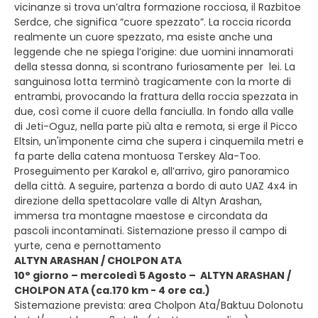
vicinanze si trova un’altra formazione rocciosa, il Razbitoe
Serdce, che significa “cuore spezzato”. La roccia ricorda
realmente un cuore spezzato, ma esiste anche una
leggende che ne spiega l’origine: due uomini innamorati
della stessa donna, si scontrano furiosamente per lei. La
sanguinosa lotta terminò tragicamente con la morte di
entrambi, provocando la frattura della roccia spezzata in
due, così come il cuore della fanciulla. In fondo alla valle
di Jeti-Oguz, nella parte più alta e remota, si erge il Picco
Eltsin, un'imponente cima che supera i cinquemila metri e
fa parte della catena montuosa Terskey Ala-Too.
Proseguimento per Karakol e, all’arrivo, giro panoramico
della città. A seguire, partenza a bordo di auto UAZ 4x4 in
direzione della spettacolare valle di Altyn Arashan,
immersa tra montagne maestose e circondata da
pascoli incontaminati. Sistemazione presso il campo di
yurte, cena e pernottamento
ALTYN ARASHAN / CHOLPON ATA
10° giorno – mercoledì 5 Agosto – ALTYN ARASHAN /
CHOLPON ATA (ca.170 km - 4 ore ca.)
Sistemazione prevista: area Cholpon Ata/Baktuu Dolonotu