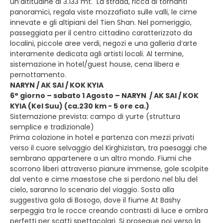
un’altitudine di 3.133 mt. La strada, ricca di tornanti
panoramici, regala viste mozzafiato sulle valli, le cime
innevate e gli altipiani del Tien Shan. Nel pomeriggio,
passeggiata per il centro cittadino caratterizzato da
localini, piccole aree verdi, negozi e una galleria d’arte
interamente dedicata agli artisti locali. Al termine,
sistemazione in hotel/guest house, cena libera e
pernottamento.
NARYN / AK SAI / KOK KYIA
6° giorno – sabato 1 Agosto – NARYN / AK SAI / KOK
KYIA (Kel Suu) (ca.230 km - 5 ore ca.)
Sistemazione prevista: campo di yurte (struttura
semplice e tradizionale)
Prima colazione in hotel e partenza con mezzi privati
verso il cuore selvaggio del Kirghizistan, tra paesaggi che
sembrano appartenere a un altro mondo. Fiumi che
scorrono liberi attraverso pianure immense, gole scolpite
dal vento e cime maestose che si perdono nel blu del
cielo, saranno lo scenario del viaggio. Sosta alla
suggestiva gola di Bosogo, dove il fiume At Bashy
serpeggia tra le rocce creando contrasti di luce e ombra
perfetti per scatti spettacolari. Si prosegue poi verso la