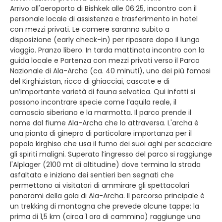
Arrivo all'aeroporto di Bishkek alle 06:25, incontro con il
personale locale di assistenza e trasferimento in hotel
con mezzi privati. Le camere saranno subito a
disposizione (early check-in) per riposare dopo il lungo
viaggio. Pranzo libero. In tarda mattinata incontro con la
guida locale e Partenza con mezzi privati verso il Parco
Nazionale di Ala-Archa (ca. 40 minuti), uno dei più famosi
del Kirghizistan, ricco di ghiacciai, cascate e di
un’importante varietà di fauna selvatica. Qui infatti si
possono incontrare specie come l’aquila reale, il
camoscio siberiano e la marmotta. Il parco prende il
nome dal fiume Ala-Archa che lo attraversa. L'archa è
una pianta di ginepro di particolare importanza per il
popolo kirghiso che usa il fumo dei suoi aghi per scacciare
gli spiriti maligni. Superato l’ingresso del parco si raggiunge
l'Alplager (2100 mt di altitudine) dove termina la strada
asfaltata e iniziano dei sentieri ben segnati che
permettono ai visitatori di ammirare gli spettacolari
panorami della gola di Ala-Archa. Il percorso principale è
un trekking di montagna che prevede alcune tappe: la
prima di 1,5 km (circa 1 ora di cammino) raggiunge una