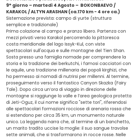
9° giorno – martedì 4 Agosto – BOKONBAEVO /
KARAKOL / ALTYN ARASHAN (ca.170 km - 4 ore ca.)
Sistemazione prevista: campo di yurte (struttura
semplice e tradizionale)
Prima colazione al campo e pranzo libero. Partenza con
mezzi privati verso Karakol percorrendo la pittoresca
costa meridionale del lago Issyk-Kul, con viste
spettacolari sull'acqua e sulle montagne del Tien Shan.
Sosta presso una famiglia nomade per comprendere la
storia e la tradizione dei berkutchi, i famosi cacciatori con
le aquile, una tradizione millenaria dei popoli kirghizi, che
ha permesso ai nomadi di nutrirsi per millenni. Al termine,
proseguimento verso il fantastico Canyon Skazka (Fairy
Tale). Dopo circa un’ora di viaggio in direzione delle
montagne si raggiunge la valle e l’area geologica protetta
di Jeti-Oguz, il cui nome significa "sette tori", riferendosi
alle spettacolari formazioni rocciose di arenaria rossa che
si estendono per circa 35 km, un monumento naturale
unico. La leggenda narra che, al termine di un banchetto,
un marito tradito uccise la moglie: il suo sangue travolse
sette animali, che si trasformarono in rocce rosse. Nelle