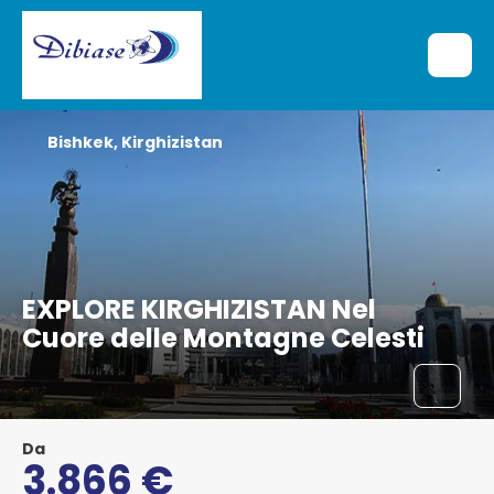
Bishkek, Kirghizistan
EXPLORE KIRGHIZISTAN Nel
Cuore delle Montagne Celesti
Da
3.866 €