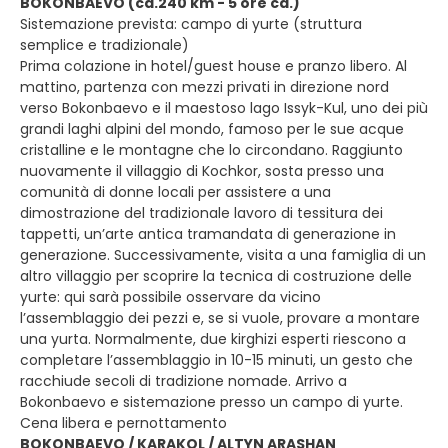
BOKONBAEVO (ca.240 km - 5 ore ca.)
Sistemazione prevista: campo di yurte (struttura
semplice e tradizionale)
Prima colazione in hotel/guest house e pranzo libero. Al
mattino, partenza con mezzi privati in direzione nord
verso Bokonbaevo e il maestoso lago Issyk-Kul, uno dei più
grandi laghi alpini del mondo, famoso per le sue acque
cristalline e le montagne che lo circondano. Raggiunto
nuovamente il villaggio di Kochkor, sosta presso una
comunità di donne locali per assistere a una
dimostrazione del tradizionale lavoro di tessitura dei
tappetti, un’arte antica tramandata di generazione in
generazione. Successivamente, visita a una famiglia di un
altro villaggio per scoprire la tecnica di costruzione delle
yurte: qui sarà possibile osservare da vicino
l’assemblaggio dei pezzi e, se si vuole, provare a montare
una yurta. Normalmente, due kirghizi esperti riescono a
completare l’assemblaggio in 10-15 minuti, un gesto che
racchiude secoli di tradizione nomade. Arrivo a
Bokonbaevo e sistemazione presso un campo di yurte.
Cena libera e pernottamento
BOKONBAEVO / KARAKOL / ALTYN ARASHAN