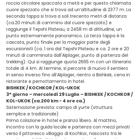
roccia circolare spaccata a metà e per questo chiamata
cuore spezzato che si trova ad un’altitudine di 2377 m. La
seconda tappa si trova a soli trecento metri di distanza
(ca.20 minuti di cammino dal cuore spezzato) e
raggiunge il Tepshi Plateau, a 2458 m di altitudine, un
punto estremamente panoramico. La terza tappa è la
cascata, punto finale per la maggior parte degli
escursionisti (ca. 1 ora dal Tepshi Plateau e ca. 2 ore e 20
minuti di camminata dall'Alplager, punto di partenza del
trekking). Qui si raggiunge quota 2665 m con un itinerario
totale di 4 km. Al termine, si percorre di nuovo il sentiero
in senso inverso fino all’Alplager, rientro a Bishkek, cena in
ristorante e pernottamento in hotel.
BISHKEK / KOCHKOR / KOL-UKOK
3° giorno – mercoledì 29 Luglio – BISHKEK / KOCHKOR /
KOL-UKOK (ca.200 km - 4 ore ca.)
Sistemazione prevista: campo di yurte (struttura
semplice e tradizionale)
Prima colazione in hotel e pranzo libero. Al mattino,
incontro con la guida locale e partenza con mezzi privati
verso il pittoresco villaggio di Kochkor, nascosto tra le