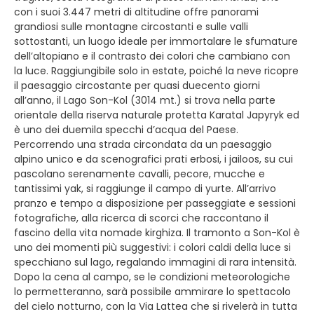
con i suoi 3.447 metri di altitudine offre panorami
grandiosi sulle montagne circostanti e sulle valli
sottostanti, un luogo ideale per immortalare le sfumature
dell’altopiano e il contrasto dei colori che cambiano con
la luce. Raggiungibile solo in estate, poiché la neve ricopre
il paesaggio circostante per quasi duecento giorni
all’anno, il Lago Son-Kol (3014 mt.) si trova nella parte
orientale della riserva naturale protetta Karatal Japyryk ed
è uno dei duemila specchi d’acqua del Paese.
Percorrendo una strada circondata da un paesaggio
alpino unico e da scenografici prati erbosi, i jailoos, su cui
pascolano serenamente cavalli, pecore, mucche e
tantissimi yak, si raggiunge il campo di yurte. All’arrivo
pranzo e tempo a disposizione per passeggiate e sessioni
fotografiche, alla ricerca di scorci che raccontano il
fascino della vita nomade kirghiza. Il tramonto a Son-Kol è
uno dei momenti più suggestivi: i colori caldi della luce si
specchiano sul lago, regalando immagini di rara intensità.
Dopo la cena al campo, se le condizioni meteorologiche
lo permetteranno, sarà possibile ammirare lo spettacolo
del cielo notturno, con la Via Lattea che si rivelerà in tutta