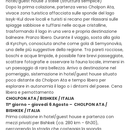
hotel/guest house 3 stelle (struttura semplice)
Dopo la prima colazione, partenza verso Cholpon Ata,
vivace zona turistica affacciata sulle sponde del lago
Issyk-Kul dove locali e turisti si recano per rilassarsi sulle
spiagge sabbiose e tuffarsi nelle acque cristalline,
trasformando il lago in una vera e propria destinazione
balneare. Pranzo libero. Durante il viaggio, sosta alla gola
di Kyrchyn, conosciuta anche come gola di Semyonovka,
una delle più suggestive della regione. Tra pareti rocciose,
boschi e acque limpide, è possibile fare brevi passeggiate,
scattare fotografie e osservare la fauna locale, immersi in
un paesaggio di rara bellezza. Arrivo a destinazione nel
pomeriggio, sistemazione in hotel/guest house situato
poco distante da Cholpon Ata e tempo libero per
esplorare in autonomia il lago o i dintorni del paese. Cena
libera e pernottamento
CHOLPON ATA / BISHKEK / ITALIA
11° giorno – giovedì 6 Agosto – CHOLPON ATA /
BISHKEK / ITALIA
Prima colazione in hotel/guest house e partenza con
mezzi privati per Bishkek (ca. 280 km – 6h30),
percorrendo la strada che costeggia la sponda