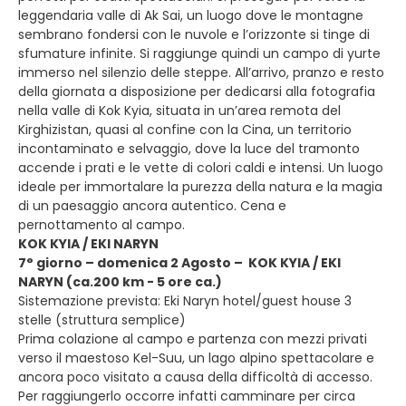
leggendaria valle di Ak Sai, un luogo dove le montagne
sembrano fondersi con le nuvole e l’orizzonte si tinge di
sfumature infinite. Si raggiunge quindi un campo di yurte
immerso nel silenzio delle steppe. All’arrivo, pranzo e resto
della giornata a disposizione per dedicarsi alla fotografia
nella valle di Kok Kyia, situata in un’area remota del
Kirghizistan, quasi al confine con la Cina, un territorio
incontaminato e selvaggio, dove la luce del tramonto
accende i prati e le vette di colori caldi e intensi. Un luogo
ideale per immortalare la purezza della natura e la magia
di un paesaggio ancora autentico. Cena e
pernottamento al campo.
KOK KYIA / EKI NARYN
7° giorno – domenica 2 Agosto – KOK KYIA / EKI
NARYN (ca.200 km - 5 ore ca.)
Sistemazione prevista: Eki Naryn hotel/guest house 3
stelle (struttura semplice)
Prima colazione al campo e partenza con mezzi privati
verso il maestoso Kel-Suu, un lago alpino spettacolare e
ancora poco visitato a causa della difficoltà di accesso.
Per raggiungerlo occorre infatti camminare per circa