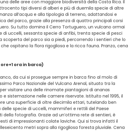
 una delle aree con maggiore biodiversità della Costa Rica. Il
ocento tipi diversi di alberi e più di duemila specie di altre
anza all’acqua e alla tipologia di terreno, adattandosi e
a del parco, grazie alla presenza di quattro principali corsi
hiquero. Su tutto domina il Cerro Tortuguero, un vulcano ormai
 di uccelli, sessanta specie di anfibi, trenta specie di pesci
a scoperta del parco sia a piedi, percorrendo i sentieri che lo
 che ospitano la flora rigogliosa e la ricca fauna. Pranzo, cena
 ore+1 ora in barca)
lanco, da cui si prosegue sempre in barca fino al molo di
issimo Parco Nazionale del Vulcano Arenal, situato tra la
a per visitare una delle rinomate piantagioni di ananas
 e sistemazione nelle camere riservate. Istituito nel 1995, il
re una superficie di oltre diecimila ettari, tutelando ben
à delle specie di uccelli, mammiferi e rettili del Paese
ella fotografia. Grazie ad un’ottima rete di sentieri, è
sti di impressionanti colate laviche. Qui si trova infatti il
illeseicento metri sopra alla rigogliosa foresta pluviale. Cena