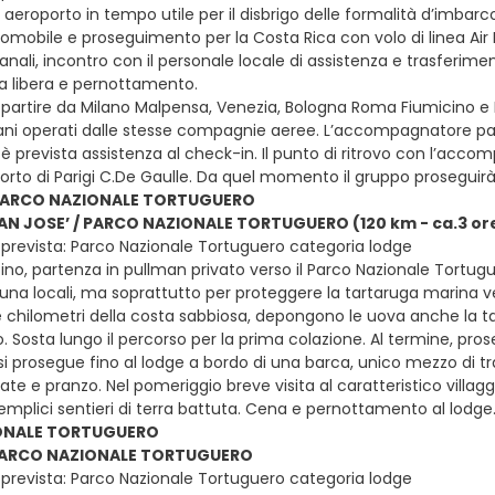
in aeroporto in tempo utile per il disbrigo delle formalità d’imbarco
mobile e proseguimento per la Costa Rica con volo di linea Air Fra
anali, incontro con il personale locale di assistenza e trasferim
na libera e pernottamento.
e partire da Milano Malpensa, Venezia, Bologna Roma Fiumicino e Nap
iani operati dalle stesse compagnie aeree. L’accompagnatore part
 è prevista assistenza al check-in. Il punto di ritrovo con l’acco
orto di Parigi C.De Gaulle. Da quel momento il gruppo proseguirà 
 PARCO NAZIONALE TORTUGUERO
SAN JOSE’ / PARCO NAZIONALE TORTUGUERO (120 km - ca.3 ore
prevista: Parco Nazionale Tortuguero categoria lodge
ino, partenza in pullman privato verso il Parco Nazionale Tortugu
auna locali, ma soprattutto per proteggere la tartaruga marina v
e chilometri della costa sabbiosa, depongono le uova anche la 
o. Sosta lungo il percorso per la prima colazione. Al termine, pros
si prosegue fino al lodge a bordo di una barca, unico mezzo di tra
te e pranzo. Nel pomeriggio breve visita al caratteristico villag
emplici sentieri di terra battuta. Cena e pernottamento al lodge
ONALE TORTUGUERO
 PARCO NAZIONALE TORTUGUERO
prevista: Parco Nazionale Tortuguero categoria lodge