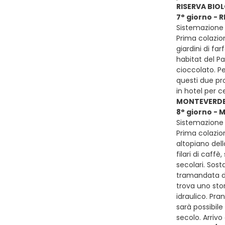
RISERVA BIO
7° giorno -
Sistemazione 
Prima colazion
giardini di fa
habitat del Pa
cioccolato. Pe
questi due pro
in hotel per 
MONTEVERDE /
8° giorno - 
Sistemazione p
Prima colazion
altopiano dell
filari di caff
secolari. Sost
tramandata da 
trova uno stor
idraulico. Pra
sarà possibile
secolo. Arriv