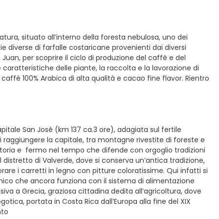
atura, situato all’interno della foresta nebulosa, uno dei
cie diverse di farfalle costaricane provenienti dai diversi
 Juan, per scoprire il ciclo di produzione del caffè e del
 caratteristiche delle piante, la raccolta e la lavorazione di
caffè 100% Arabica di alta qualità e cacao fine flavor. Rientro
pitale San Josè (km 137 ca.3 ore), adagiata sul fertile
di raggiungere la capitale, tra montagne rivestite di foreste e
 di storia e fermo nel tempo che difende con orgoglio tradizioni
 distretto di Valverde, dove si conserva un’antica tradizione,
re i carretti in legno con pitture coloratissime. Qui infatti si
, l’unico che ancora funziona con il sistema di alimentazione
va a Grecia, graziosa cittadina dedita all’agricoltura, dove
otica, portata in Costa Rica dall’Europa alla fine del XIX
nto