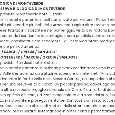
LOGICA DI MONTEVERDE
 RISERVA BIOLOGICA DI MONTEVERDE
prevista: Monteverde hotel 3 stelle
e in hotel e partenza in pullman privato per visitare il Parco Selv
rfalle più grandi e più belli delle Americhe. Ospita oltre trenta spe
ese. Pranzo in ristorante e nel pomeriggio, visita alla fattoria Don
rcorrendo i sentieri tra le piantagioni, sarà possibile conoscere le
dotti, considerati vere eccellenze. La Costa Rica infatti produce 
cena e pernottamento.
 SARCHI / GRECIA / SAN JOSE’
MONTEVERDE / SARCHI / GRECIA / SAN JOSE’
revista: San Josè hotel 4 stelle
e in hotel e partenza in pullman privato per rientrare verso la ca
a Valle Centrale, ad un’altitudine superiore ai mille metri. Prima 
è, s’incontra la fertile valle della Meseta Central, un luogo ricco
a per una breve visita di Sarchi un piccolo paesino, capoluogo del
oltre un secolo orgoglio nazionale del Costa Rica: l’arte di decora
ico opificio dei carri, utilizzati in agricoltura e trainati dai buoi
nzo in ristorante e proseguimento per San Josè con sosta successi
 vedere la curiosa chiesa di metallo dalla strana architettura neog
o a San Josè in serata, sistemazione in hotel, cena e pernottame