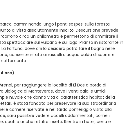
il parco, camminando lungo i ponti sospesi sulla foresta
punto di vista assolutamente insolito. L’escursione prevede
percorrono circa un chilometro e permettono di ammirare il
sta spettacolare sul vulcano e sul lago. Pranzo in ristorante in
 La Fortuna, dove chi lo desidera potrà fare il bagno nelle
one, consente infatti ai ruscelli d’acqua calda di scorrere
 pernottamento
.4 ore)
renal, per raggiungere la località di El Dos a bordo di
rva Biologica di Monteverde, dove i venti caldi e umidi
mpie nuvole che danno vita al caratteristico habitat della
ettari, è stata fondata per preservare la sua straordinaria
nelle camere riservate e nel tardo pomeriggio visita alla
orce, sarà possibile vedere uccelli addormentati, come il
, coati e anche rettili e insetti. Rientro in hotel, cena e