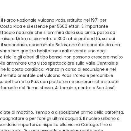
l Parco Nazionale Vulcano Poás. Istituito nel 1971 per
a Costa Rica e si estende per 5600 ettari. È importante
ettacolo naturale che si ammira dalla sua cima, posta ad
che misura 1,5 km di diametro e 300 mt di profondità, sul cui
i; il secondario, denominato Botos, che è circondato da una
ovano ben quattro habitat naturali diversi e uno degli
 felci e gli alberi di tipo bonsai non possono crescere molto
bile ammirare una vista spettacolare sulla Valle Centrale e
che la costa caraibica. Pranzo in corso di escursione e nel
estremità orientale del vulcano Poás. L’area è percorribile
 corso del fiume La Paz, con piattaforme panoramiche situate
 formate dal fiume stesso. Al termine, rientro a San Josè,
sciate al mattino. Tempo a disposizione prima della partenza,
agnatore o per fare gli ultimi acquisti. Il nucleo urbano di
condaria importanza rispetto alla vicina Cartago, fino a
e limitrofe. Pur non essendo particolarmente bella,