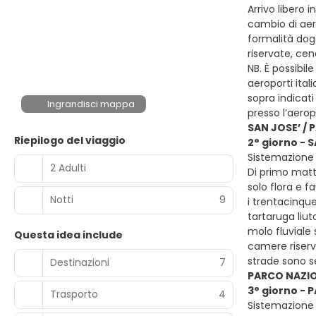
Arrivo libero 
cambio di aero
formalità dog
riservate, ce
NB. È possibil
aeroporti ital
sopra indicati
Ingrandisci mappa
presso l’aerop
SAN JOSE’ /
Riepilogo del viaggio
2° giorno - 
Sistemazione 
2 Adulti
Di primo matt
solo flora e f
Notti
9
i trentacinqu
tartaruga liut
molo fluviale 
Questa idea include
camere riserva
strade sono s
Destinazioni
7
PARCO NAZI
3° giorno -
Trasporto
4
Sistemazione 