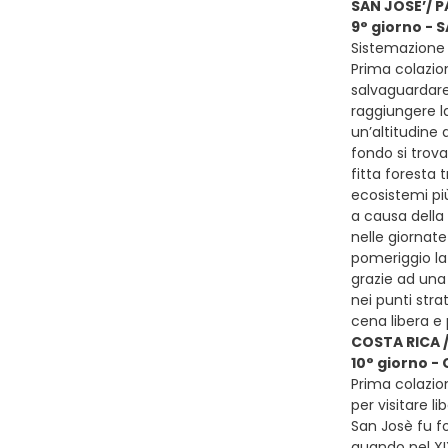
SAN JOSE’/ 
9° giorno -
Sistemazione p
Prima colazion
salvaguardare 
raggiungere l
un’altitudine 
fondo si trov
fitta foresta 
ecosistemi più
a causa della 
nelle giornate
pomeriggio la 
grazie ad una 
nei punti stra
cena libera e
COSTA RICA /
10° giorno -
Prima colazio
per visitare l
San Josè fu fo
quando nel XI