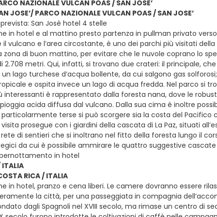
PARCO NAZIONALE VULCAN POAS / SAN JOSE’
 SAN JOSE’/ PARCO NAZIONALE VULCAN POAS / SAN JOSE’
revista: San Josè hotel 4 stelle
e in hotel e al mattino presto partenza in pullman privato verso i
il vulcano e l’area circostante, è uno dei parchi più visitati dell
a zona di buon mattino, per evitare che le nuvole coprano lo sp
di 2.708 metri. Qui, infatti, si trovano due crateri: il principale, 
a un lago turchese d’acqua bollente, da cui salgono gas solforos
tropicale e ospita invece un lago di acqua fredda. Nel parco si tr
 interessanti è rappresentato dalla foresta nana, dove le robuste
pioggia acida diffusa dal vulcano. Dalla sua cima è inoltre possi
 particolarmente terse si può scorgere sia la costa del Pacifico 
visita prosegue con i giardini della cascata di La Paz, situati all’
rete di sentieri che si inoltrano nel fitto della foresta lungo il
tegici da cui è possibile ammirare le quattro suggestive cascate
 pernottamento in hotel
 ITALIA
 COSTA RICA / ITALIA
ne in hotel, pranzo e cena liberi. Le camere dovranno essere rila
iberamente la città, per una passeggiata in compagnia dell’accomp
ndato dagli Spagnoli nel XVIII secolo, ma rimase un centro di se
X secolo furono introdotte le coltivazioni di caffè nelle campagn