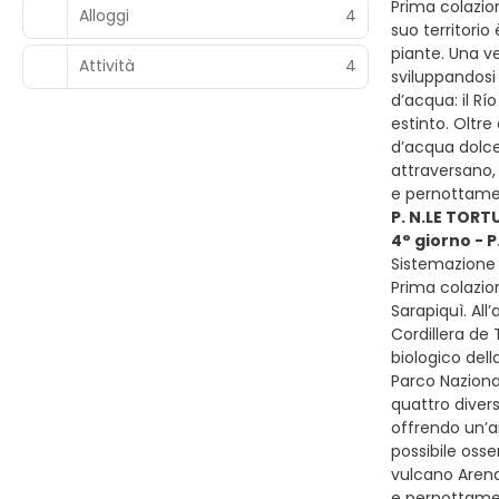
Prima colazion
Alloggi
4
suo territorio
piante. Una ve
Attività
4
sviluppandosi 
d’acqua: il Rí
estinto. Oltre
d’acqua dolce 
attraversano, 
e pernottamen
P. N.LE TORT
4° giorno - 
Sistemazione 
Prima colazio
Sarapiquì. All
Cordillera de 
biologico dell
Parco Nazional
quattro divers
offrendo un’a
possibile osse
vulcano Arenal
e pernottamen