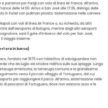
 e partenza per Parigi con volo di linea Air France. All’arrivo,
nce delle 14:00. Arrivo a San Josè alle 17:25, disbrigo delle
ento in hotel con pullman privato. Sistemazione nelle camere
oli con voli di linea Air France o, su richiesta, da altri
irà dall’aeroporto di Bologna, mentre dagli altri aeroporti
mpagnatore, sarà il gate d’imbarco del volo per San Josè,
il viaggio insieme.
+1 ora in barca)
ero, fondato nel 1975 con l’obiettivo di salvaguardare non
erde che da luglio ad ottobre nidifica sulle sue spiagge. Lungo
tartaruga embricata, la tartaruga comune e la grandissima
eguimento verso il piccolo villaggio di Tortuguero, dal cui
sporto per raggiungere il parco. All’arrivo, sistemazione nelle
gio di pescatori di Tortuguero, dove non esistono auto e le
.