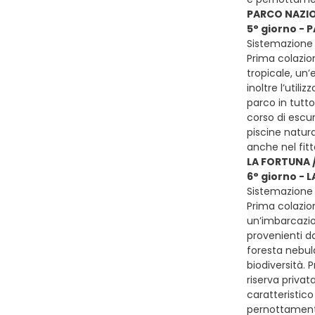
PARCO NAZI
5° giorno -
Sistemazione 
Prima colazion
tropicale, un
inoltre l’uti
parco in tutto
corso di escur
piscine natura
anche nel fitt
LA FORTUNA 
6° giorno - 
Sistemazione 
Prima colazion
un’imbarcazion
provenienti da
foresta nebula
biodiversità. 
riserva privat
caratteristico
pernottamen