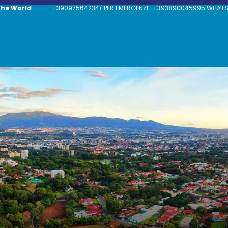
The World
+39097564234/ PER EMERGENZE: +393890045995 WHATSAP