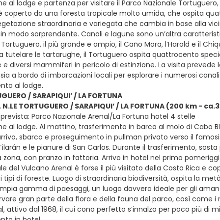
e al lodge e partenza per visitare il Parco Nazionale Tortuguero,
 è coperto da una foresta tropicale molto umida, che ospita quattr
getazione straordinaria e variegata che cambia in base alla vicin
in modo sorprendente. Canali e lagune sono un’altra caratteristic
o Tortuguero, il più grande e ampio, il Caño Mora, l’Harold e il C
 a tutelare le tartarughe, il Tortuguero ospita quattrocento specie
e diversi mammiferi in pericolo di estinzione. La visita prevede l
sia a bordo di imbarcazioni locali per esplorare i numerosi canali
to al lodge.
UGUERO / SARAPIQUI’ / LA FORTUNA
P. N.LE TORTUGUERO / SARAPIQUI’ / LA FORTUNA (200 km - ca.3
prevista: Parco Nazionale Arenal/La Fortuna hotel 4 stelle
ne al lodge. Al mattino, trasferimento in barca al molo di Cabo B
’arrivo, sbarco e proseguimento in pullman privato verso il famos
Tilarán e le pianure di San Carlos. Durante il trasferimento, sost
a zona, con pranzo in fattoria. Arrivo in hotel nel primo pomeriggio
e del Vulcano Arenal è forse il più visitato della Costa Rica e cop
i tipi di foreste. Luogo di straordinaria biodiversità, ospita la met
mpia gamma di paesaggi, un luogo davvero ideale per gli amanti d
rvare gran parte della flora e della fauna del parco, così come i re
, attivo dal 1968, il cui cono perfetto s’innalza per poco più di m
to in hotel