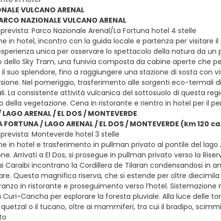
ONALE VULCANO ARENAL
 PARCO NAZIONALE VULCANO ARENAL
prevista: Parco Nazionale Arenal/La Fortuna hotel 4 stelle
e in hotel, incontro con la guida locale e partenza per visitare 
’esperienza unica per osservare lo spettacolo della natura da un 
lizzo dello Sky Tram, una funivia composta da cabine aperte che 
 il suo splendore, fino a raggiungere una stazione di sosta con vi
sione. Nel pomeriggio, trasferimento alle sorgenti eco-termali di
li. La consistente attività vulcanica del sottosuolo di questa regi
o della vegetazione. Cena in ristorante e rientro in hotel per il
/ LAGO ARENAL / EL DOS / MONTEVERDE
LA FORTUNA / LAGO ARENAL / EL DOS / MONTEVERDE (km 120 ca
prevista: Monteverde hotel 3 stelle
e in hotel e trasferimento in pullman privato al pontile del lago A
e. Arrivati a El Dos, si prosegue in pullman privato verso la Rise
i Caraibi incontrano la Cordillera de Tilaran condensandosi in a
re. Questa magnifica riserva, che si estende per oltre diecimila 
Pranzo in ristorante e proseguimento verso l’hotel. Sistemazione 
a Curi-Cancha per esplorare la foresta pluviale. Alla luce delle t
 quetzal o il tucano, oltre ai mammiferi, tra cui il bradipo, scimmie
to