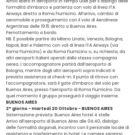
Arrivo libero in aeroporto in tempo utile per il disbrigo delle
formalità d’imbarco e partenza con volo di linea ITA
Airways diretto a Roma Fiumicino. All’arrivo, cambio di
aeromobile e proseguimento con il volo di Aerolineas
Argentinas delle 19:15 diretto a Buenos Aires.
Pernottamento a bordo.
NB. È possibile partire da Milano Linate, Venezia, Bologna,
Napoli, Bari e Palermo con voli di linea ITA Airways (via
Roma Fiumicino) e da Roma Fiumicino o, su richiesta, da
altri aeroporti italiani operati dalla stessa compagnia
aerea. L’accompagnatore partirà dall’aeroporto di
Bologna, mentre dagli altri aeroporti sopra indicati è
prevista assistenza al check-in. Il punto di ritrovo con
l’accompagnatore, sarà il gate d’imbarco del volo per
Buenos Aires, presso l’aeroporto di Roma Fiumicino. Da
quel momento il gruppo proseguirà il viaggio insieme.
BUENOS AIRES
2° giorno - martedì 20 Ottobre - BUENOS AIRES
Sistemazione prevista: Buenos Aires hotel 4 stelle
Arrivo all’aeroporto di Buenos Aires alle 04:40, disbrigo
delle formalità doganali, incontro con il personale locale di
assistenza e trasferimento in hotel. Le camere saranno