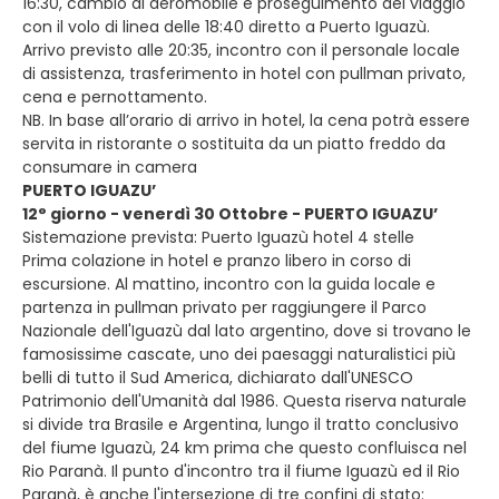
16:30, cambio di aeromobile e proseguimento del viaggio
con il volo di linea delle 18:40 diretto a Puerto Iguazù.
Arrivo previsto alle 20:35, incontro con il personale locale
di assistenza, trasferimento in hotel con pullman privato,
cena e pernottamento.
NB. In base all’orario di arrivo in hotel, la cena potrà essere
servita in ristorante o sostituita da un piatto freddo da
consumare in camera
PUERTO IGUAZU’
12° giorno - venerdì 30 Ottobre - PUERTO IGUAZU’
Sistemazione prevista: Puerto Iguazù hotel 4 stelle
Prima colazione in hotel e pranzo libero in corso di
escursione. Al mattino, incontro con la guida locale e
partenza in pullman privato per raggiungere il Parco
Nazionale dell'Iguazù dal lato argentino, dove si trovano le
famosissime cascate, uno dei paesaggi naturalistici più
belli di tutto il Sud America, dichiarato dall'UNESCO
Patrimonio dell'Umanità dal 1986. Questa riserva naturale
si divide tra Brasile e Argentina, lungo il tratto conclusivo
del fiume Iguazù, 24 km prima che questo confluisca nel
Rio Paranà. Il punto d'incontro tra il fiume Iguazù ed il Rio
Paranà, è anche l'intersezione di tre confini di stato: