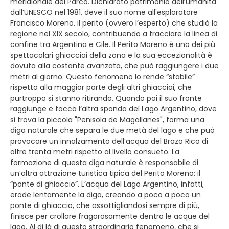
meridionale del Parco. Dichiarato patrimonio dell’umanità
dall’UNESCO nel 1981, deve il suo nome all'esploratore
Francisco Moreno, il perito (ovvero l’esperto) che studiò la
regione nel XIX secolo, contribuendo a tracciare la linea di
confine tra Argentina e Cile. Il Perito Moreno è uno dei più
spettacolari ghiacciai della zona e la sua eccezionalità è
dovuta alla costante avanzata, che può raggiungere i due
metri al giorno. Questo fenomeno lo rende “stabile”
rispetto alla maggior parte degli altri ghiacciai, che
purtroppo si stanno ritirando. Quando poi il suo fronte
raggiunge e tocca l’altra sponda del Lago Argentino, dove
si trova la piccola "Penisola de Magallanes", forma una
diga naturale che separa le due metà del lago e che può
provocare un innalzamento dell’acqua del Brazo Rico di
oltre trenta metri rispetto al livello consueto. La
formazione di questa diga naturale è responsabile di
un’altra attrazione turistica tipica del Perito Moreno: il
“ponte di ghiaccio”. L’acqua del Lago Argentino, infatti,
erode lentamente la diga, creando a poco a poco un
ponte di ghiaccio, che assottigliandosi sempre di più,
finisce per crollare fragorosamente dentro le acque del
lago. Al di là di questo straordinario fenomeno, che si