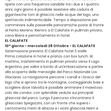
ripete con una frequenza variabile tra i due e i quattro
anni, ogni giorno è possibile assistere alla caduta di
gigantesche torri di ghiaccio nelle acque del lago, uno
spettacolo indimenticabile. Tempo a disposizione per
camminare sulle passerelle panoramiche poste di fronte
al Perito Moreno. Rientro a El Calafate in pullman privato,
cena libera e pernottamento in hotel.
EL CALAFATE
10° giorno - mercoledì 28 Ottobre - EL CALAFATE
Sistemazione prevista: El Calafate hotel 3 stelle
Prima colazione in hotel e pranzo con box lunch. Al
mattino, trasferimento in pullman privato verso il Lago
Argentino, per salire a bordo di un’imbarcazione e partire
alla scoperta delle meraviglie del Parco Nazionale Los
Glaciares. La navigazione percorre i canali e i bracci del
lago che si aprono tra le montagne, costeggiando baie e
scogliere dove talvolta è possibile ammirare il maestoso
volo dei condor, con splendide vedute sui principali
ghiacciai del parco. Lungo il percorso s’incontrano il
ghiacciaio Spegazzini, con un fronte che supera i
centotrenta metri di altezza e i vicini ghiacciai Heim e