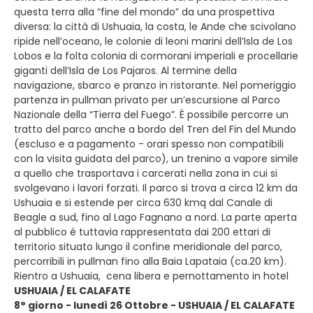
questa terra alla “fine del mondo” da una prospettiva
diversa: la città di Ushuaia, la costa, le Ande che scivolano
ripide nell’oceano, le colonie di leoni marini dell’Isla de Los
Lobos e la folta colonia di cormorani imperiali e procellarie
giganti dell’Isla de Los Pajaros. Al termine della
navigazione, sbarco e pranzo in ristorante. Nel pomeriggio
partenza in pullman privato per un’escursione al Parco
Nazionale della “Tierra del Fuego”. È possibile percorre un
tratto del parco anche a bordo del Tren del Fin del Mundo
(escluso e a pagamento - orari spesso non compatibili
con la visita guidata del parco), un trenino a vapore simile
a quello che trasportava i carcerati nella zona in cui si
svolgevano i lavori forzati. Il parco si trova a circa 12 km da
Ushuaia e si estende per circa 630 kmq dal Canale di
Beagle a sud, fino al Lago Fagnano a nord. La parte aperta
al pubblico è tuttavia rappresentata dai 200 ettari di
territorio situato lungo il confine meridionale del parco,
percorribili in pullman fino alla Baia Lapataia (ca.20 km).
Rientro a Ushuaia, cena libera e pernottamento in hotel
USHUAIA / EL CALAFATE
8° giorno - lunedì 26 Ottobre - USHUAIA / EL CALAFATE