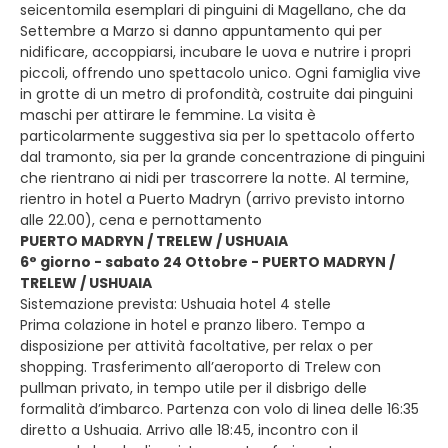
seicentomila esemplari di pinguini di Magellano, che da
Settembre a Marzo si danno appuntamento qui per
nidificare, accoppiarsi, incubare le uova e nutrire i propri
piccoli, offrendo uno spettacolo unico. Ogni famiglia vive
in grotte di un metro di profondità, costruite dai pinguini
maschi per attirare le femmine. La visita è
particolarmente suggestiva sia per lo spettacolo offerto
dal tramonto, sia per la grande concentrazione di pinguini
che rientrano ai nidi per trascorrere la notte. Al termine,
rientro in hotel a Puerto Madryn (arrivo previsto intorno
alle 22.00), cena e pernottamento
PUERTO MADRYN / TRELEW / USHUAIA
6° giorno - sabato 24 Ottobre - PUERTO MADRYN /
TRELEW / USHUAIA
Sistemazione prevista: Ushuaia hotel 4 stelle
Prima colazione in hotel e pranzo libero. Tempo a
disposizione per attività facoltative, per relax o per
shopping. Trasferimento all’aeroporto di Trelew con
pullman privato, in tempo utile per il disbrigo delle
formalità d’imbarco. Partenza con volo di linea delle 16:35
diretto a Ushuaia. Arrivo alle 18:45, incontro con il