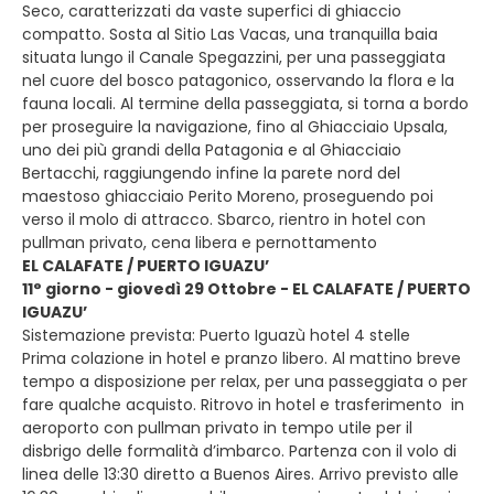
Seco, caratterizzati da vaste superfici di ghiaccio
compatto. Sosta al Sitio Las Vacas, una tranquilla baia
situata lungo il Canale Spegazzini, per una passeggiata
nel cuore del bosco patagonico, osservando la flora e la
fauna locali. Al termine della passeggiata, si torna a bordo
per proseguire la navigazione, fino al Ghiacciaio Upsala,
uno dei più grandi della Patagonia e al Ghiacciaio
Bertacchi, raggiungendo infine la parete nord del
maestoso ghiacciaio Perito Moreno, proseguendo poi
verso il molo di attracco. Sbarco, rientro in hotel con
pullman privato, cena libera e pernottamento
EL CALAFATE / PUERTO IGUAZU’
11° giorno - giovedì 29 Ottobre - EL CALAFATE / PUERTO
IGUAZU’
Sistemazione prevista: Puerto Iguazù hotel 4 stelle
Prima colazione in hotel e pranzo libero. Al mattino breve
tempo a disposizione per relax, per una passeggiata o per
fare qualche acquisto. Ritrovo in hotel e trasferimento in
aeroporto con pullman privato in tempo utile per il
disbrigo delle formalità d’imbarco. Partenza con il volo di
linea delle 13:30 diretto a Buenos Aires. Arrivo previsto alle