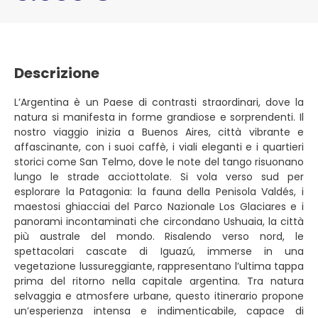
Descrizione
L’Argentina è un Paese di contrasti straordinari, dove la
natura si manifesta in forme grandiose e sorprendenti. Il
nostro viaggio inizia a Buenos Aires, città vibrante e
affascinante, con i suoi caffè, i viali eleganti e i quartieri
storici come San Telmo, dove le note del tango risuonano
lungo le strade acciottolate. Si vola verso sud per
esplorare la Patagonia: la fauna della Penisola Valdés, i
maestosi ghiacciai del Parco Nazionale Los Glaciares e i
panorami incontaminati che circondano Ushuaia, la città
più australe del mondo. Risalendo verso nord, le
spettacolari cascate di Iguazú, immerse in una
vegetazione lussureggiante, rappresentano l’ultima tappa
prima del ritorno nella capitale argentina. Tra natura
selvaggia e atmosfere urbane, questo itinerario propone
un’esperienza intensa e indimenticabile, capace di