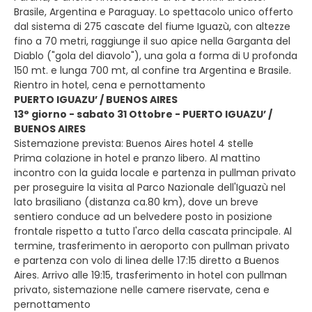
Brasile, Argentina e Paraguay. Lo spettacolo unico offerto
dal sistema di 275 cascate del fiume Iguazù, con altezze
fino a 70 metri, raggiunge il suo apice nella Garganta del
Diablo ("gola del diavolo"), una gola a forma di U profonda
150 mt. e lunga 700 mt, al confine tra Argentina e Brasile.
Rientro in hotel, cena e pernottamento
PUERTO IGUAZU’ / BUENOS AIRES
13° giorno - sabato 31 Ottobre - PUERTO IGUAZU’ /
BUENOS AIRES
Sistemazione prevista: Buenos Aires hotel 4 stelle
Prima colazione in hotel e pranzo libero. Al mattino
incontro con la guida locale e partenza in pullman privato
per proseguire la visita al Parco Nazionale dell'Iguazù nel
lato brasiliano (distanza ca.80 km), dove un breve
sentiero conduce ad un belvedere posto in posizione
frontale rispetto a tutto l'arco della cascata principale. Al
termine, trasferimento in aeroporto con pullman privato
e partenza con volo di linea delle 17:15 diretto a Buenos
Aires. Arrivo alle 19:15, trasferimento in hotel con pullman
privato, sistemazione nelle camere riservate, cena e
pernottamento