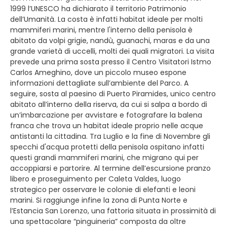
1999 l’UNESCO ha dichiarato il territorio Patrimonio
dell’Umanità. La costa è infatti habitat ideale per molti
mammiferi marini, mentre l'interno della penisola è
abitato da volpi grigie, nandù, guanachi, maras e da una
grande varietà di uccelli, molti dei quali migratori. La visita
prevede una prima sosta presso il Centro Visitatori Istmo
Carlos Ameghino, dove un piccolo museo espone
informazioni dettagliate sull’ambiente del Parco. A
seguire, sosta al paesino di Puerto Piramides, unico centro
abitato all’interno della riserva, da cui si salpa a bordo di
un’imbarcazione per avvistare e fotografare la balena
franca che trova un habitat ideale proprio nelle acque
antistanti la cittadina. Tra Luglio e la fine di Novembre gli
specchi d'acqua protetti della penisola ospitano infatti
questi grandi mammiferi marini, che migrano qui per
accoppiarsi e partorire. Al termine dell’escursione pranzo
libero e proseguimento per Caleta Valdes, luogo
strategico per osservare le colonie di elefanti e leoni
marini. Si raggiunge infine la zona di Punta Norte e
l’Estancia San Lorenzo, una fattoria situata in prossimità di
una spettacolare “pinguineria” composta da oltre