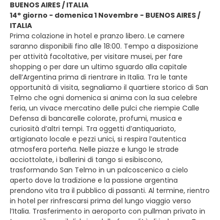
BUENOS AIRES / ITALIA
14° giorno - domenica 1 Novembre - BUENOS AIRES /
ITALIA
Prima colazione in hotel e pranzo libero. Le camere
saranno disponibili fino alle 18:00. Tempo a disposizione
per attività facoltative, per visitare musei, per fare
shopping o per dare un ultimo sguardo alla capitale
dell’Argentina prima di rientrare in Italia. Tra le tante
opportunità di visita, segnaliamo il quartiere storico di San
Telmo che ogni domenica si anima con la sua celebre
feria, un vivace mercatino delle pulci che riempie Calle
Defensa di bancarelle colorate, profumi, musica e
curiosità d’altri tempi. Tra oggetti d’antiquariato,
artigianato locale e pezzi unici, si respira l’autentica
atmosfera porteña. Nelle piazze e lungo le strade
acciottolate, i ballerini di tango si esibiscono,
trasformando San Telmo in un palcoscenico a cielo
aperto dove la tradizione e la passione argentina
prendono vita tra il pubblico di passanti. Al termine, rientro
in hotel per rinfrescarsi prima del lungo viaggio verso
l’Italia. Trasferimento in aeroporto con pullman privato in