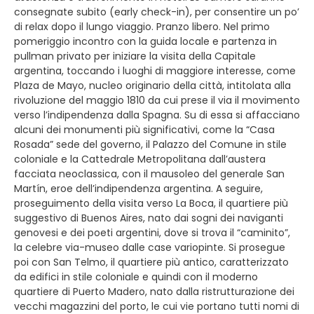
consegnate subito (early check-in), per consentire un po’
di relax dopo il lungo viaggio. Pranzo libero. Nel primo
pomeriggio incontro con la guida locale e partenza in
pullman privato per iniziare la visita della Capitale
argentina, toccando i luoghi di maggiore interesse, come
Plaza de Mayo, nucleo originario della città, intitolata alla
rivoluzione del maggio 1810 da cui prese il via il movimento
verso l’indipendenza dalla Spagna. Su di essa si affacciano
alcuni dei monumenti più significativi, come la “Casa
Rosada” sede del governo, il Palazzo del Comune in stile
coloniale e la Cattedrale Metropolitana dall’austera
facciata neoclassica, con il mausoleo del generale San
Martín, eroe dell’indipendenza argentina. A seguire,
proseguimento della visita verso La Boca, il quartiere più
suggestivo di Buenos Aires, nato dai sogni dei naviganti
genovesi e dei poeti argentini, dove si trova il “caminito”,
la celebre via-museo dalle case variopinte. Si prosegue
poi con San Telmo, il quartiere più antico, caratterizzato
da edifici in stile coloniale e quindi con il moderno
quartiere di Puerto Madero, nato dalla ristrutturazione dei
vecchi magazzini del porto, le cui vie portano tutti nomi di