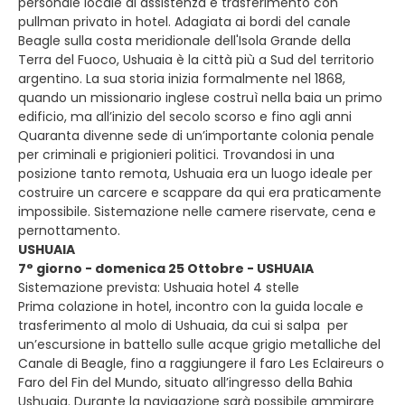
personale locale di assistenza e trasferimento con
pullman privato in hotel. Adagiata ai bordi del canale
Beagle sulla costa meridionale dell'Isola Grande della
Terra del Fuoco, Ushuaia è la città più a Sud del territorio
argentino. La sua storia inizia formalmente nel 1868,
quando un missionario inglese costruì nella baia un primo
edificio, ma all’inizio del secolo scorso e fino agli anni
Quaranta divenne sede di un’importante colonia penale
per criminali e prigionieri politici. Trovandosi in una
posizione tanto remota, Ushuaia era un luogo ideale per
costruire un carcere e scappare da qui era praticamente
impossibile. Sistemazione nelle camere riservate, cena e
pernottamento.
USHUAIA
7° giorno - domenica 25 Ottobre - USHUAIA
Sistemazione prevista: Ushuaia hotel 4 stelle
Prima colazione in hotel, incontro con la guida locale e
trasferimento al molo di Ushuaia, da cui si salpa per
un’escursione in battello sulle acque grigio metalliche del
Canale di Beagle, fino a raggiungere il faro Les Eclaireurs o
Faro del Fin del Mundo, situato all’ingresso della Bahia
Ushuaia. Durante la navigazione sarà possibile ammirare