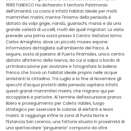
1999 l’UNESCO ha dichiarato il territorio Patrimonio
dell’Umanità. La costa è infatti habitat ideale per molti
mammiferi marini, mentre l'interno della penisola è
abitato da volpi grigie, nandù, guanachi, maras e da una
grande varietà di uccelli, molti dei quali migratori. La visita
prevede una prima sosta presso il Centro Visitatori Istmo
Carlos Ameghino, dove un piccolo museo espone
informazioni dettagliate sull’ambiente del Parco. A
seguire, sosta al paesino di Puerto Piramides, unico centro
abitato all’interno della riserva, da cui si salpa a bordo di
un’imbarcazione per avvistare e fotografare la balena
franca che trova un habitat ideale proprio nelle acque
antistanti la cittadina. Tra Luglio e la fine di Novembre gli
specchi d'acqua protetti della penisola ospitano infatti
questi grandi mammiferi marini, che migrano qui per
accoppiarsi e partorire. Al termine dell’escursione pranzo
libero e proseguimento per Caleta Valdes, luogo
strategico per osservare le colonie di elefanti e leoni
marini. Si raggiunge infine la zona di Punta Norte e
l’Estancia San Lorenzo, una fattoria situata in prossimità di
una spettacolare “pinguineria” composta da oltre