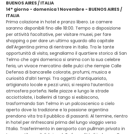
BUENOS AIRES / ITALIA
14° giorno - domenica 1 Novembre - BUENOS AIRES /
ITALIA
Prima colazione in hotel e pranzo libero. Le camere
saranno disponibili fino alle 18:00. Tempo a disposizione
per attività facoltative, per visitare musei, per fare
shopping o per dare un ultimo sguardo alla capitale
dell’Argentina prima di rientrare in Italia. Tra le tante
opportunità di visita, segnaliamo il quartiere storico di San
Telmo che ogni domenica si anima con la sua celebre
feria, un vivace mercatino delle pulci che riempie Calle
Defensa di bancarelle colorate, profumi, musica e
curiosità d’altri tempi. Tra oggetti d’antiquariato,
artigianato locale e pezzi unici, si respira l’autentica
atmosfera porteña. Nelle piazze e lungo le strade
acciottolate, i ballerini di tango si esibiscono,
trasformando San Telmo in un palcoscenico a cielo
aperto dove la tradizione e la passione argentina
prendono vita tra il pubblico di passanti. Al termine, rientro
in hotel per rinfrescarsi prima del lungo viaggio verso
l’Italia. Trasferimento in aeroporto con pullman privato in