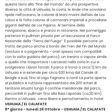
questa terra alla “fine del mondo” da una prospettiva
diversa: la città di Ushuaia, la costa, le Ande che scivolano
ripide nell’oceano, le colonie di leoni marini dell’Isla de Los
Lobos e la folta colonia di cormorani imperiali e procellarie
giganti dell’Isla de Los Pajaros. Al termine della
navigazione, sbarco e pranzo in ristorante. Nel pomeriggio
partenza in pullman privato per un’escursione al Parco
Nazionale della “Tierra del Fuego”. È possibile percorre un
tratto del parco anche a bordo del Tren del Fin del Mundo
(escluso e a pagamento - orari spesso non compatibili
con la visita guidata del parco), un trenino a vapore simile
a quello che trasportava i carcerati nella zona in cui si
svolgevano i lavori forzati. Il parco si trova a circa 12 km da
Ushuaia e si estende per circa 630 kmq dal Canale di
Beagle a sud, fino al Lago Fagnano a nord. La parte aperta
al pubblico è tuttavia rappresentata dai 200 ettari di
territorio situato lungo il confine meridionale del parco,
percorribili in pullman fino alla Baia Lapataia (ca.20 km).
Rientro a Ushuaia, cena libera e pernottamento in hotel
USHUAIA / EL CALAFATE
8° giorno - lunedì 26 Ottobre - USHUAIA / EL CALAFATE