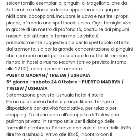
seicentomila esemplari di pinguini di Magellano, che da
Settembre a Marzo si danno appuntamento qui per
nidificare, accoppiarsi, incubare le uova e nutrire i propri
piccoli, offrendo uno spettacolo unico. Ogni famiglia vive
in grotte di un metro di profondità, costruite dai pinguini
maschi per attirare le femmine. La visita è
particolarmente suggestiva sia per lo spettacolo offerto
dal tramonto, sia per la grande concentrazione di pinguini
che rientrano ai nidi per trascorrere la notte. Al termine,
rientro in hotel a Puerto Madryn (arrivo previsto intorno
alle 22.00), cena e pernottamento
PUERTO MADRYN / TRELEW / USHUAIA
6° giorno - sabato 24 Ottobre - PUERTO MADRYN /
TRELEW / USHUAIA
Sistemazione prevista: Ushuaia hotel 4 stelle
Prima colazione in hotel e pranzo libero. Tempo a
disposizione per attività facoltative, per relax o per
shopping. Trasferimento all’aeroporto di Trelew con
pullman privato, in tempo utile per il disbrigo delle
formalità d’imbarco. Partenza con volo di linea delle 16:35
diretto a Ushuaia. Arrivo alle 18:45, incontro con il