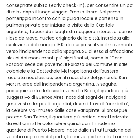
consegnate subito (early check-in), per consentire un po’
di relax dopo il lungo viaggio. Pranzo libero. Nel primo
pomeriggio incontro con la guida locale e partenza in
pullman privato per iniziare la visita della Capitale
argentina, toccando i luoghi di maggiore interesse, come
Plaza de Mayo, nucleo originario della città, intitolata alla
rivoluzione del maggio 1810 da cui prese il via il movimento
verso l’indipendenza dalla Spagna. Su di essa si affacciano
alcuni dei monumenti più significativi, come la “Casa
Rosada” sede del governo, il Palazzo del Comune in stile
coloniale e la Cattedrale Metropolitana dall’austera
facciata neoclassica, con il mausoleo del generale San
Martín, eroe dell’indipendenza argentina. A seguire,
proseguimento della visita verso La Boca, il quartiere più
suggestivo di Buenos Aires, nato dai sogni dei naviganti
genovesi e dei poeti argentini, dove si trova il “caminito”,
la celebre via-museo dalle case variopinte. Si prosegue
poi con San Telmo, il quartiere più antico, caratterizzato
da edifici in stile coloniale e quindi con il moderno
quartiere di Puerto Madero, nato dalla ristrutturazione dei
vecchi magazzini del porto, le cui vie portano tutti nomi di