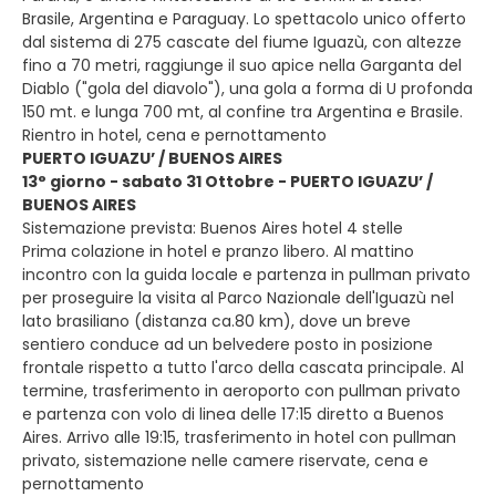
Brasile, Argentina e Paraguay. Lo spettacolo unico offerto
dal sistema di 275 cascate del fiume Iguazù, con altezze
fino a 70 metri, raggiunge il suo apice nella Garganta del
Diablo ("gola del diavolo"), una gola a forma di U profonda
150 mt. e lunga 700 mt, al confine tra Argentina e Brasile.
Rientro in hotel, cena e pernottamento
PUERTO IGUAZU’ / BUENOS AIRES
13° giorno - sabato 31 Ottobre - PUERTO IGUAZU’ /
BUENOS AIRES
Sistemazione prevista: Buenos Aires hotel 4 stelle
Prima colazione in hotel e pranzo libero. Al mattino
incontro con la guida locale e partenza in pullman privato
per proseguire la visita al Parco Nazionale dell'Iguazù nel
lato brasiliano (distanza ca.80 km), dove un breve
sentiero conduce ad un belvedere posto in posizione
frontale rispetto a tutto l'arco della cascata principale. Al
termine, trasferimento in aeroporto con pullman privato
e partenza con volo di linea delle 17:15 diretto a Buenos
Aires. Arrivo alle 19:15, trasferimento in hotel con pullman
privato, sistemazione nelle camere riservate, cena e
pernottamento