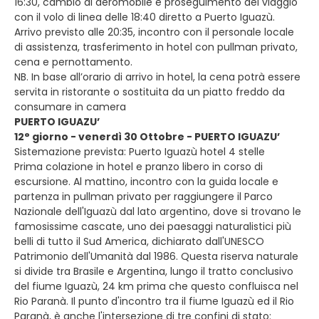
16:30, cambio di aeromobile e proseguimento del viaggio
con il volo di linea delle 18:40 diretto a Puerto Iguazù.
Arrivo previsto alle 20:35, incontro con il personale locale
di assistenza, trasferimento in hotel con pullman privato,
cena e pernottamento.
NB. In base all’orario di arrivo in hotel, la cena potrà essere
servita in ristorante o sostituita da un piatto freddo da
consumare in camera
PUERTO IGUAZU’
12° giorno - venerdì 30 Ottobre - PUERTO IGUAZU’
Sistemazione prevista: Puerto Iguazù hotel 4 stelle
Prima colazione in hotel e pranzo libero in corso di
escursione. Al mattino, incontro con la guida locale e
partenza in pullman privato per raggiungere il Parco
Nazionale dell'Iguazù dal lato argentino, dove si trovano le
famosissime cascate, uno dei paesaggi naturalistici più
belli di tutto il Sud America, dichiarato dall'UNESCO
Patrimonio dell'Umanità dal 1986. Questa riserva naturale
si divide tra Brasile e Argentina, lungo il tratto conclusivo
del fiume Iguazù, 24 km prima che questo confluisca nel
Rio Paranà. Il punto d'incontro tra il fiume Iguazù ed il Rio
Paranà, è anche l'intersezione di tre confini di stato: