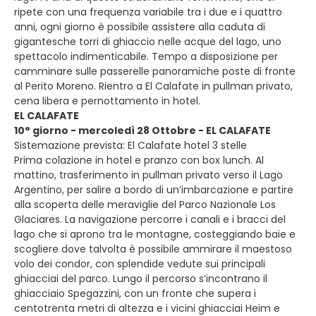
ripete con una frequenza variabile tra i due e i quattro
anni, ogni giorno è possibile assistere alla caduta di
gigantesche torri di ghiaccio nelle acque del lago, uno
spettacolo indimenticabile. Tempo a disposizione per
camminare sulle passerelle panoramiche poste di fronte
al Perito Moreno. Rientro a El Calafate in pullman privato,
cena libera e pernottamento in hotel.
EL CALAFATE
10° giorno - mercoledì 28 Ottobre - EL CALAFATE
Sistemazione prevista: El Calafate hotel 3 stelle
Prima colazione in hotel e pranzo con box lunch. Al
mattino, trasferimento in pullman privato verso il Lago
Argentino, per salire a bordo di un’imbarcazione e partire
alla scoperta delle meraviglie del Parco Nazionale Los
Glaciares. La navigazione percorre i canali e i bracci del
lago che si aprono tra le montagne, costeggiando baie e
scogliere dove talvolta è possibile ammirare il maestoso
volo dei condor, con splendide vedute sui principali
ghiacciai del parco. Lungo il percorso s’incontrano il
ghiacciaio Spegazzini, con un fronte che supera i
centotrenta metri di altezza e i vicini ghiacciai Heim e