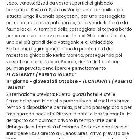
Seco, caratterizzati da vaste superfici di ghiaccio
compatto. Sosta al Sitio Las Vacas, una tranquilla baia
situata lungo il Canale Spegazzini, per una passeggiata
nel cuore del bosco patagonico, osservando la flora e la
fauna locali. Al termine della passeggiata, si torna a bordo
per proseguire la navigazione, fino al Ghiacciaio Upsala,
uno dei più grandi della Patagonia e al Ghiacciaio
Bertacchi, raggiungendo infine la parete nord del
maestoso ghiacciaio Perito Moreno, proseguendo poi
verso il molo di attracco. Sbarco, rientro in hotel con
pullman privato, cena libera e pernottamento
EL CALAFATE / PUERTO IGUAZU’
11° giorno - giovedì 29 Ottobre - EL CALAFATE / PUERTO
IGUAZU’
Sistemazione prevista: Puerto Iguazù hotel 4 stelle
Prima colazione in hotel e pranzo libero. Al mattino breve
tempo a disposizione per relax, per una passeggiata o per
fare qualche acquisto. Ritrovo in hotel e trasferimento in
aeroporto con pullman privato in tempo utile per il
disbrigo delle formalità d’imbarco. Partenza con il volo di
linea delle 13:30 diretto a Buenos Aires. Arrivo previsto alle