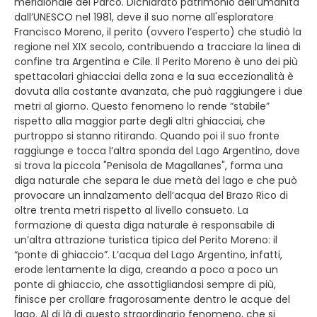
meridionale del Parco. Dichiarato patrimonio dell’umanità
dall’UNESCO nel 1981, deve il suo nome all'esploratore
Francisco Moreno, il perito (ovvero l’esperto) che studiò la
regione nel XIX secolo, contribuendo a tracciare la linea di
confine tra Argentina e Cile. Il Perito Moreno è uno dei più
spettacolari ghiacciai della zona e la sua eccezionalità è
dovuta alla costante avanzata, che può raggiungere i due
metri al giorno. Questo fenomeno lo rende “stabile”
rispetto alla maggior parte degli altri ghiacciai, che
purtroppo si stanno ritirando. Quando poi il suo fronte
raggiunge e tocca l’altra sponda del Lago Argentino, dove
si trova la piccola "Penisola de Magallanes", forma una
diga naturale che separa le due metà del lago e che può
provocare un innalzamento dell’acqua del Brazo Rico di
oltre trenta metri rispetto al livello consueto. La
formazione di questa diga naturale è responsabile di
un’altra attrazione turistica tipica del Perito Moreno: il
“ponte di ghiaccio”. L’acqua del Lago Argentino, infatti,
erode lentamente la diga, creando a poco a poco un
ponte di ghiaccio, che assottigliandosi sempre di più,
finisce per crollare fragorosamente dentro le acque del
lago. Al di là di questo straordinario fenomeno, che si