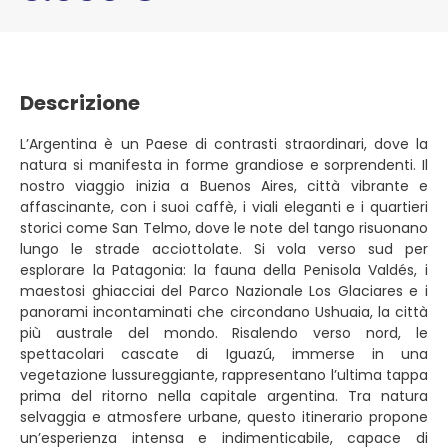
Descrizione
L’Argentina è un Paese di contrasti straordinari, dove la
natura si manifesta in forme grandiose e sorprendenti. Il
nostro viaggio inizia a Buenos Aires, città vibrante e
affascinante, con i suoi caffè, i viali eleganti e i quartieri
storici come San Telmo, dove le note del tango risuonano
lungo le strade acciottolate. Si vola verso sud per
esplorare la Patagonia: la fauna della Penisola Valdés, i
maestosi ghiacciai del Parco Nazionale Los Glaciares e i
panorami incontaminati che circondano Ushuaia, la città
più australe del mondo. Risalendo verso nord, le
spettacolari cascate di Iguazú, immerse in una
vegetazione lussureggiante, rappresentano l’ultima tappa
prima del ritorno nella capitale argentina. Tra natura
selvaggia e atmosfere urbane, questo itinerario propone
un’esperienza intensa e indimenticabile, capace di