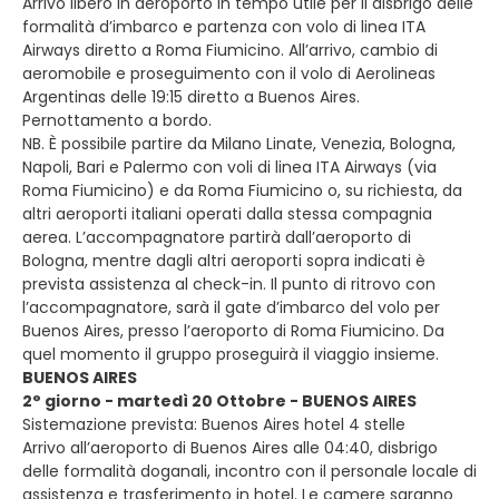
Arrivo libero in aeroporto in tempo utile per il disbrigo delle
formalità d’imbarco e partenza con volo di linea ITA
Airways diretto a Roma Fiumicino. All’arrivo, cambio di
aeromobile e proseguimento con il volo di Aerolineas
Argentinas delle 19:15 diretto a Buenos Aires.
Pernottamento a bordo.
NB. È possibile partire da Milano Linate, Venezia, Bologna,
Napoli, Bari e Palermo con voli di linea ITA Airways (via
Roma Fiumicino) e da Roma Fiumicino o, su richiesta, da
altri aeroporti italiani operati dalla stessa compagnia
aerea. L’accompagnatore partirà dall’aeroporto di
Bologna, mentre dagli altri aeroporti sopra indicati è
prevista assistenza al check-in. Il punto di ritrovo con
l’accompagnatore, sarà il gate d’imbarco del volo per
Buenos Aires, presso l’aeroporto di Roma Fiumicino. Da
quel momento il gruppo proseguirà il viaggio insieme.
BUENOS AIRES
2° giorno - martedì 20 Ottobre - BUENOS AIRES
Sistemazione prevista: Buenos Aires hotel 4 stelle
Arrivo all’aeroporto di Buenos Aires alle 04:40, disbrigo
delle formalità doganali, incontro con il personale locale di
assistenza e trasferimento in hotel. Le camere saranno