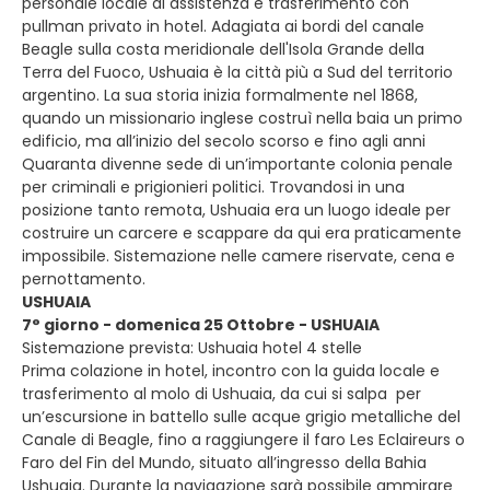
personale locale di assistenza e trasferimento con
pullman privato in hotel. Adagiata ai bordi del canale
Beagle sulla costa meridionale dell'Isola Grande della
Terra del Fuoco, Ushuaia è la città più a Sud del territorio
argentino. La sua storia inizia formalmente nel 1868,
quando un missionario inglese costruì nella baia un primo
edificio, ma all’inizio del secolo scorso e fino agli anni
Quaranta divenne sede di un’importante colonia penale
per criminali e prigionieri politici. Trovandosi in una
posizione tanto remota, Ushuaia era un luogo ideale per
costruire un carcere e scappare da qui era praticamente
impossibile. Sistemazione nelle camere riservate, cena e
pernottamento.
USHUAIA
7° giorno - domenica 25 Ottobre - USHUAIA
Sistemazione prevista: Ushuaia hotel 4 stelle
Prima colazione in hotel, incontro con la guida locale e
trasferimento al molo di Ushuaia, da cui si salpa per
un’escursione in battello sulle acque grigio metalliche del
Canale di Beagle, fino a raggiungere il faro Les Eclaireurs o
Faro del Fin del Mundo, situato all’ingresso della Bahia
Ushuaia. Durante la navigazione sarà possibile ammirare