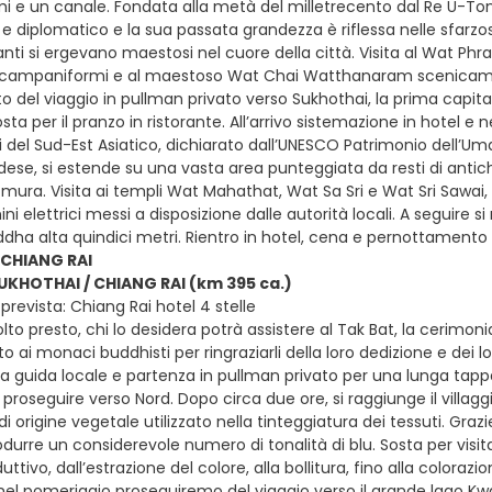
umi e un canale. Fondata alla metà del milletrecento dal Re U-Tong,
 diplomatico e la sua passata grandezza è riflessa nelle sfarzo
lanti si ergevano maestosi nel cuore della città. Visita al Wat Phr
 campaniformi e al maestoso Wat Chai Watthanaram scenicament
del viaggio in pullman privato verso Sukhothai, la prima capitale 
osta per il pranzo in ristorante. All’arrivo sistemazione in hotel 
 del Sud-Est Asiatico, dichiarato dall’UNESCO Patrimonio dell’Uman
dese, si estende su una vasta area punteggiata da resti di antichi
 mura. Visita ai templi Wat Mahathat, Wat Sa Sri e Wat Sri Sawai, 
ini elettrici messi a disposizione dalle autorità locali. A seguir
ddha alta quindici metri. Rientro in hotel, cena e pernottamento
 CHIANG RAI
SUKHOTHAI / CHIANG RAI (km 395 ca.)
revista: Chiang Rai hotel 4 stelle
to presto, chi lo desidera potrà assistere al Tak Bat, la cerimoni
ai monaci buddhisti per ringraziarli della loro dedizione e dei l
la guida locale e partenza in pullman privato per una lunga tappa
proseguire verso Nord. Dopo circa due ore, si raggiunge il villa
 origine vegetale utilizzato nella tinteggiatura dei tessuti. Grazi
odurre un considerevole numero di tonalità di blu. Sosta per visita
tivo, dall’estrazione del colore, alla bollitura, fino alla colorazio
nel pomeriggio proseguiremo del viaggio verso il grande lago Kw