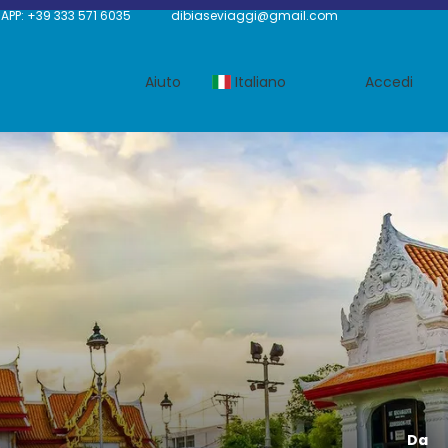
P: +39 333 571 6035
dibiaseviaggi@gmail.com
Aiuto
Italiano
Accedi
Da