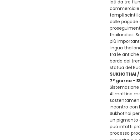
lati da tre fi
commerciale e
templi scintil
dalle pagode
proseguimento 
thailandesi. S
più importanti
lingua thailan
tra le antiche
bordo dei tren
statua del Bu
SUKHOTHAI /
7° giorno - 
Sistemazione p
Al mattino mol
sostentamento 
incontro con 
Sukhothai per 
un pigmento di
può infatti pr
processo produt
escursione e 