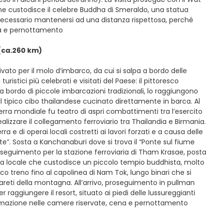
he custodisce il celebre Buddha di Smeraldo, una statua
è necessario mantenersi ad una distanza rispettosa, perché
cena e pernottamento
(ca.260 km)
vato per il molo d’imbarco, da cui si salpa a bordo delle
ristici più celebrati e visitati del Paese: il pittoresco
 bordo di piccole imbarcazioni tradizionali, lo raggiungono
e al tipico cibo thailandese cucinato direttamente in barca. Al
a mondiale fu teatro di aspri combattimenti tra l’esercito
ealizzare il collegamento ferroviario tra Thailandia e Birmania.
a e di operai locali costretti ai lavori forzati e a causa delle
rte”. Sosta a Kanchanaburi dove si trova il “Ponte sul fiume
oseguimento per la stazione ferroviaria di Tham Krasae, posta
tta locale che custodisce un piccolo tempio buddhista, molto
co treno fino al capolinea di Nam Tok, lungo binari che si
areti della montagna. All’arrivo, proseguimento in pullman
r raggiungere il resort, situato ai piedi delle lussureggianti
emazione nelle camere riservate, cena e pernottamento