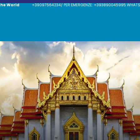
The World
+39097564234/ PER EMERGENZE: +393890045995 WHATSAP