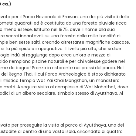
 ca.)
ato per il Parco Nazionale di Erawan, uno dei più visitati della
metri quadrati ed è costituita da una foresta pluviale ricca
o meno estese. Istituito nel 1975, deve il nome alla sua
re scorci incantevoli su una foresta dalle mille tonalità di
ompie ben sette salti, creando altrettante magnifiche cascate.
i fa più ripido e impegnativo. Il livello più alto, che si dice
logia Indù, si raggiunge dopo circa un’ora e mezzo di
ldo riempiono piscine naturali e per chi volesse godere nel
ume da bagno! Pranzo in ristorante nei pressi del parco. Nel
del Regno Thai, il cui Parco Archeologico è stato dichiarato
do dal mistico tempio Wat Yai Chai Mongkhon, un monastero
e metri. A seguire visita al complesso di Wat Mahathat, dove
adici di un albero secolare, simbolo stesso di Ayutthaya. Al
vato per proseguire la visita al parco di Ayutthaya, uno dei
custodite al centro di una vasta isola, circondata ai quattro