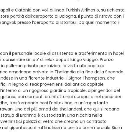
oli e Catania con voli di linea Turkish Airlines o, su richiesta,
re partirà dall’aeroporto di Bologna. Il punto di ritrovo con i
r Bangkok presso l’aeroporto di Istanbul. Da quel momento il
 con il personale locale di assistenza e trasferimento in hotel
 consentire un po’ di relax dopo il lungo viaggio. Pranzo
 pullman privato per iniziare la visita alla capitale
co americano arrivato in Thailandia alla fine della Seconda
andese in una fiorente industria. Il Signor Thompson, che
ci in legno di teak provenienti dall’antica capitale
l’interno di un rigoglioso giardino tropicale, dipingendoli del
aggiunse poi elementi architettonici europei e nel corso dei
uddha, trasformando così l’abitazione in un’importante
 Erawan, uno dei più amati dai thailandesi, che qui si recano
statua di Brahma è custodita in una nicchia nella
veniristici palazzi di vetro che creano un contrasto
te nel gigantesco e raffinatissimo centro commerciale Siam