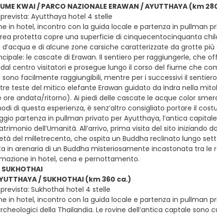
FIUME KWAI / PARCO NAZIONALE ERAWAN / AYUTTHAYA (km 280
prevista: Ayutthaya hotel 4 stelle
e in hotel, incontro con la guida locale e partenza in pullman priv
’area protetta copre una superficie di cinquecentocinquanta chilo
si d’acqua e di alcune zone carsiche caratterizzate da grotte più 
ncipale: le cascate di Erawan. Il sentiero per raggiungerle, che off
a dal centro visitatori e prosegue lungo il corso del fiume che c
ti sono facilmente raggiungibili, mentre per i successivi il sentiero s
 tre teste del mitico elefante Erawan guidato da Indra nella mito
ore andata/ritorno). Ai piedi delle cascate le acque color smera
odi di questa esperienza, è senz’altro consigliato portare il cost
gio partenza in pullman privato per Ayutthaya, l’antica capitale 
atrimonio dell’Umanità. All’arrivo, prima visita del sito inizian
età del milletrecento, che ospita un Buddha reclinato lungo sett
sta in arenaria di un Buddha misteriosamente incastonata tra le r
emazione in hotel, cena e pernottamento.
 SUKHOTHAI
AYUTTHAYA / SUKHOTHAI (km 360 ca.)
revista: Sukhothai hotel 4 stelle
e in hotel, incontro con la guida locale e partenza in pullman pri
archeologici della Thailandia. Le rovine dell’antica captale sono 