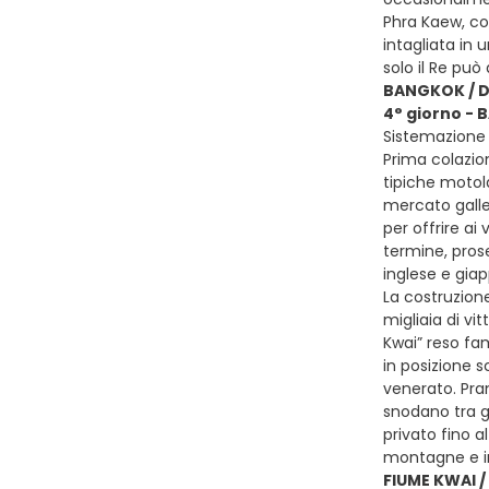
Phra Kaew, co
intagliata in
solo il Re può
BANGKOK / D
4° giorno -
Sistemazione 
Prima colazion
tipiche motola
mercato galle
per offrire ai
termine, pros
inglese e giap
La costruzione
migliaia di vi
Kwai” reso fa
in posizione 
venerato. Pran
snodano tra g
privato fino a
montagne e in
FIUME KWAI 