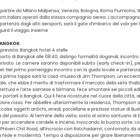
e partire da Milano Malpensa, Venezia, Bologna, Roma Fiumicino, Nap
orti italiani operati dalla stessa compagnia aerea. L’accompagnato
partenza dagli altri aeroporti, sarà il gate d’imbarco del volo pe
uirà il viaggio insieme
 BANGKOK
prevista: Bangkok hotel 4 stelle
oporto di Bangkok alle 08:40, disbrigo formalità doganali, incontro
ivato. Le camere saranno disponibili subito (early check-in), per
el. Nel primo pomeriggio incontro con la guida locale e partenza in
La prima tappa sarà la casa-museo di Jim Thompson, un eccentri
e, che ebbe il merito di trasformare il mercato della seta thail
ettura e l’arte siamese e birmana, fece smontare sei piccoli edifi
 portarli a Bangkok. Qui li fece ricostruire nel cuore della città, al
olore rosso. Per abbellire ulteriormente la residenza, Thompson 
ccolse oggetti antichi, arredi, porcellane e preziose statue di B
del passato. Al termine della visita, sosta al vicino santuario di
e per accendere candele e incensi, invocando la buona sorte. La 
 Phloen Chit Road, all’incrocio con Ratchadamri, contornata da av
ra fede e modernità. Tempo a disposizione per girare liberamen