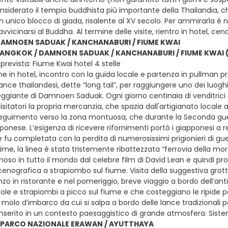
nsiderato il tempio buddhista più importante della Thailandia, c
 un unico blocco di giada, risalente al XV secolo. Per ammirarla 
 avvicinarsi al Buddha. Al termine delle visite, rientro in hotel, 
AMNOEN SADUAK / KANCHANABURI / FIUME KWAI
 BANGKOK / DAMNOEN SADUAK / KANCHANABURI / FIUME KWAI 
prevista: Fiume Kwai hotel 4 stelle
e in hotel, incontro con la guida locale e partenza in pullman pri
nce thailandesi, dette “long tail”, per raggiungere uno dei luoghi tu
ggiante di Damnoen Saduak. Ogni giorno centinaia di venditrici a
 visitatori la propria mercanzia, che spazia dall'artigianato local
eguimento verso la zona montuosa, che durante la Seconda guerr
ponese. L’esigenza di ricevere rifornimenti portò i giapponesi a r
 fu completata con la perdita di numerosissimi prigionieri di guerr
ttime, la linea è stata tristemente ribattezzata “ferrovia della mo
moso in tutto il mondo dal celebre film di David Lean e quindi pr
scenografica a strapiombo sul fiume. Visita della suggestiva gro
zo in ristorante e nel pomeriggio, breve viaggio a bordo dell’anti
ole e strapiombi a picco sul fiume e che costeggiano le ripide p
l molo d’imbarco da cui si salpa a bordo delle lance tradizionali pe
serito in un contesto paesaggistico di grande atmosfera. Sist
/ PARCO NAZIONALE ERAWAN / AYUTTHAYA