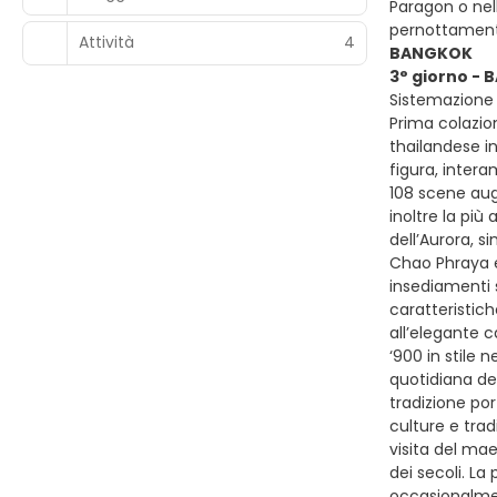
Paragon o nell
pernottamen
Attività
4
BANGKOK
3° giorno -
Sistemazione 
Prima colazion
thailandese i
figura, inter
108 scene augu
inoltre la più
dell’Aurora, s
Chao Phraya e 
insediamenti 
caratteristich
all’elegante c
‘900 in stile 
quotidiana del
tradizione po
culture e tra
visita del mae
dei secoli. La
occasionalment