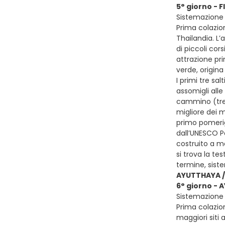
5° giorno - 
Sistemazione 
Prima colazion
Thailandia. L
di piccoli cor
attrazione pri
verde, origin
I primi tre sal
assomigli alle
cammino (tre 
migliore dei m
primo pomerig
dall’UNESCO P
costruito a m
si trova la te
termine, sist
AYUTTHAYA /
6° giorno - 
Sistemazione p
Prima colazion
maggiori siti 