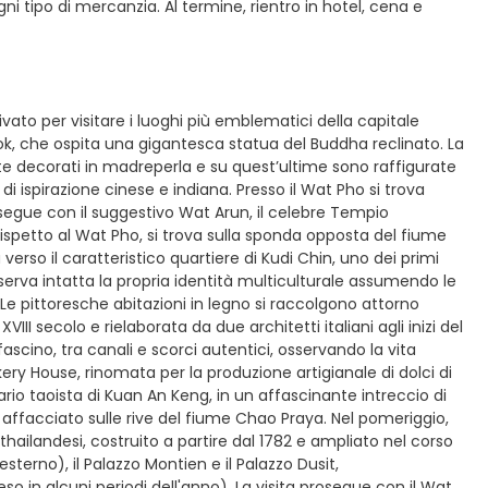
i tipo di mercanzia. Al termine, rientro in hotel, cena e
vato per visitare i luoghi più emblematici della capitale
ok, che ospita una gigantesca statua del Buddha reclinato. La
nte decorati in madreperla e su quest’ultime sono raffigurate
di ispirazione cinese e indiana. Presso il Wat Pho si trova
rosegue con il suggestivo Wat Arun, il celebre Tempio
 Rispetto al Wat Pho, si trova sulla sponda opposta del fiume
 verso il caratteristico quartiere di Kudi Chin, uno dei primi
erva intatta la propria identità multiculturale assumendo le
. Le pittoresche abitazioni in legno si raccolgono attorno
II secolo e rielaborata da due architetti italiani agli inizi del
ascino, tra canali e scorci autentici, osservando la vita
ery House, rinomata per la produzione artigianale di dolci di
io taoista di Kuan An Keng, in un affascinante intreccio di
 affacciato sulle rive del fiume Chao Praya. Nel pomeriggio,
thailandesi, costruito a partire dal 1782 e ampliato nel corso
esterno), il Palazzo Montien e il Palazzo Dusit,
eso in alcuni periodi dell'anno). La visita prosegue con il Wat