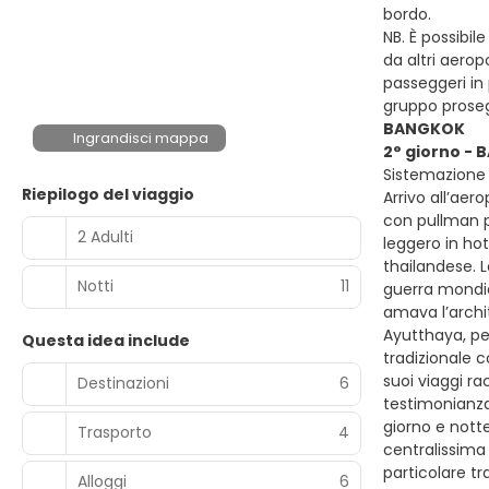
bordo.
NB. È possibil
da altri aerop
passeggeri in 
gruppo proseg
BANGKOK
Ingrandisci mappa
2° giorno -
Sistemazione 
Riepilogo del viaggio
Arrivo all’aer
con pullman pr
2 Adulti
leggero in hot
thailandese. 
Notti
11
guerra mondial
amava l’archit
Ayutthaya, per
Questa idea include
tradizionale c
suoi viaggi ra
Destinazioni
6
testimonianza 
giorno e nott
Trasporto
4
centralissima
particolare t
Alloggi
6