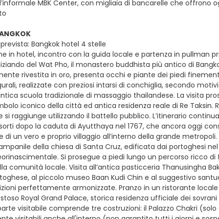
’informale MBK Center, con migliaia di bancarelle che offrono ogn
to
 BANGKOK
prevista: Bangkok hotel 4 stelle
e in hotel, incontro con la guida locale e partenza in pullman pri
niziando del Wat Pho, il monastero buddhista più antico di Bangk
amente rivestita in oro, presenta occhi e piante dei piedi fineme
rali, realizzate con preziosi intarsi di conchiglia, secondo motivi 
 antica scuola tradizionale di massaggio thailandese. La visita p
imbolo iconico della città ed antica residenza reale di Re Taksin.
si raggiunge utilizzando il battello pubblico. L’itinerario continua
sorti dopo la caduta di Ayutthaya nel 1767, che ancora oggi cons
e di un vero e proprio villaggio all’interno della grande metropoli
ampanile della chiesa di Santa Cruz, edificata dai portoghesi nel XVI
neorinascimentale. Si prosegue a piedi lungo un percorso ricco di f
la comunità locale. Visita all’antica pasticceria Thanusingha Bak
rtoghese, al piccolo museo Baan Kudi Chin e al suggestivo santuar
dizioni perfettamente armonizzate. Pranzo in un ristorante locale
stoso Royal Grand Palace, storica residenza ufficiale dei sovrani 
 parte visitabile comprende tre costruzioni: il Palazzo Chakri (solo 
e visitabili anche all'interno (non garantito tutti i giorni e sosp