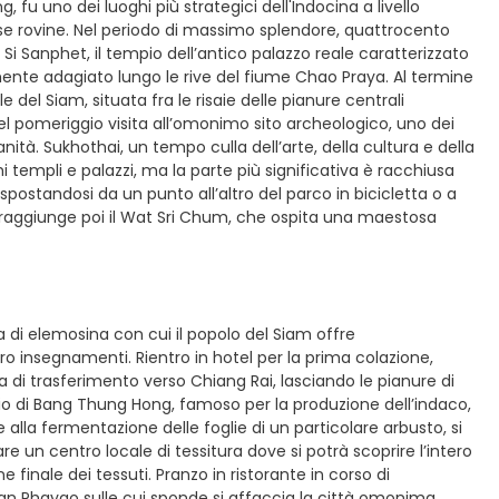
 fu uno dei luoghi più strategici dell'Indocina a livello
se rovine. Nel periodo di massimo splendore, quattrocento
a Si Sanphet, il tempio dell’antico palazzo reale caratterizzato
e adagiato lungo le rive del fiume Chao Praya. Al termine
del Siam, situata fra le risaie delle pianure centrali
e nel pomeriggio visita all’omonimo sito archeologico, uno dei
ità. Sukhothai, un tempo culla dell’arte, della cultura e della
 templi e palazzi, ma la parte più significativa è racchiusa
spostandosi da un punto all’altro del parco in bicicletta o a
e si raggiunge poi il Wat Sri Chum, che ospita una maestosa
a di elemosina con cui il popolo del Siam offre
oro insegnamenti. Rientro in hotel per la prima colazione,
 di trasferimento verso Chiang Rai, lasciando le pianure di
ggio di Bang Thung Hong, famoso per la produzione dell’indaco,
e alla fermentazione delle foglie di un particolare arbusto, si
re un centro locale di tessitura dove si potrà scoprire l’intero
ne finale dei tessuti. Pranzo in ristorante in corso di
an Phayao sulle cui sponde si affaccia la città omonima.