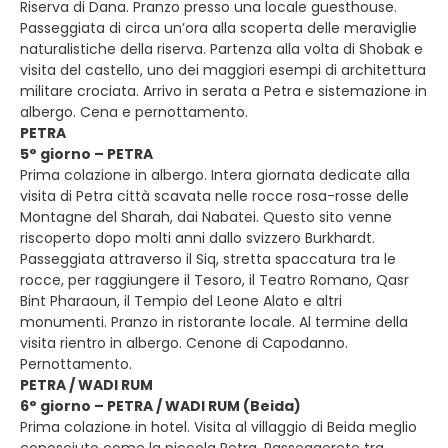
Riserva di Dana. Pranzo presso una locale guesthouse.
Passeggiata di circa un’ora alla scoperta delle meraviglie
naturalistiche della riserva. Partenza alla volta di Shobak e
visita del castello, uno dei maggiori esempi di architettura
militare crociata. Arrivo in serata a Petra e sistemazione in
albergo. Cena e pernottamento.
PETRA
5° giorno – PETRA
Prima colazione in albergo. Intera giornata dedicate alla
visita di Petra città scavata nelle rocce rosa-rosse delle
Montagne del Sharah, dai Nabatei. Questo sito venne
riscoperto dopo molti anni dallo svizzero Burkhardt.
Passeggiata attraverso il Siq, stretta spaccatura tra le
rocce, per raggiungere il Tesoro, il Teatro Romano, Qasr
Bint Pharaoun, il Tempio del Leone Alato e altri
monumenti. Pranzo in ristorante locale. Al termine della
visita rientro in albergo. Cenone di Capodanno.
Pernottamento.
PETRA / WADI RUM
6° giorno – PETRA / WADI RUM (Beida)
Prima colazione in hotel. Visita al villaggio di Beida meglio
conosciuto come la piccola Petra. Passeggerete tra