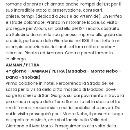
romane d’oriente) chiamata anche Pompei dell’Est per il
suo incredibile stato di preservazione, conteatri,
chiese, templi (dedicati a Zeus e ad Artemide), un Ninfeo
e strade colonnate. Pranzo in ristorante locale. La visita
prosegue per Ajloun, un castello del 12° secolo, costruito
da Saladino durante la sua gloriosa impresa alla guida dei
crociati, partendo dalla Giordania nel 1189. Il castello è un
esempio eccezionale dell’architettura militare arabo-
islamica. Rientro ad Amman. Cena e pernottamento
in albergo
AMMAN / PETRA
4° giorno – AMMAN / PETRA (Madaba – Monte Nebo –
Dana - Shobak)
Prima colazione in hotel. Percorrendo la Strada dei Re,
sosta per la visita della città mosaico di Madaba, dove
sorge la chiesa di San Giorgio, sul cui pavimento si trova la
più antica mappa della Terra Santa. La città stessa offre
molti famosi mosaici sia in edifici pubblici che privati. Da
qui la visita proseguirà per il Monte Nebo, il presunto luogo
di sepoltura di Mosè, che si affaccia sulla Valle del
Giordano e il Mar Morto. Proseguimento alla volta della