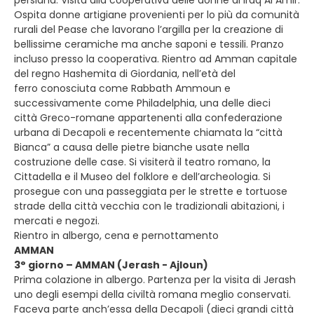
Ospita donne artigiane provenienti per lo più da comunità
rurali del Pease che lavorano l’argilla per la creazione di
bellissime ceramiche ma anche saponi e tessili. Pranzo
incluso presso la cooperativa. Rientro ad Amman capitale
del regno Hashemita di Giordania, nell’età del
ferro conosciuta come Rabbath Ammoun e
successivamente come Philadelphia, una delle dieci
città Greco-romane appartenenti alla confederazione
urbana di Decapoli e recentemente chiamata la “città
Bianca” a causa delle pietre bianche usate nella
costruzione delle case. Si visiterà il teatro romano, la
Cittadella e il Museo del folklore e dell’archeologia. Si
prosegue con una passeggiata per le strette e tortuose
strade della città vecchia con le tradizionali abitazioni, i
mercati e negozi.
Rientro in albergo, cena e pernottamento
AMMAN
3° giorno – AMMAN (Jerash - Ajloun)
Prima colazione in albergo. Partenza per la visita di Jerash
uno degli esempi della civiltà romana meglio conservati.
Faceva parte anch’essa della Decapoli (dieci grandi città