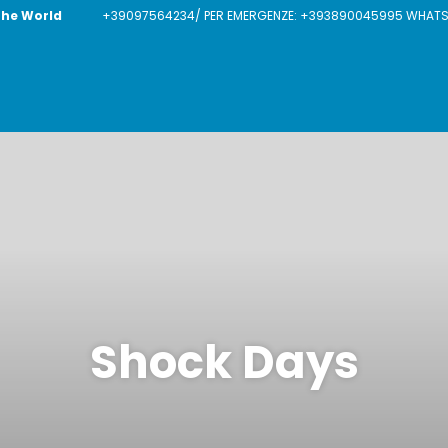
The World
+39097564234/ PER EMERGENZE: +393890045995 WHATSAP
Shock Days