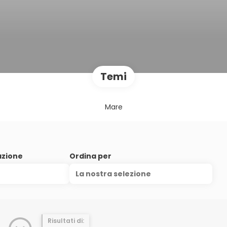
Temi
Mare
azione
Ordina per
La nostra selezione
Risultati di: