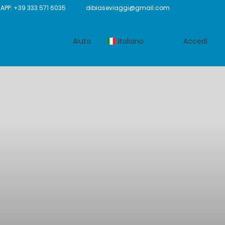
P: +39 333 571 6035
dibiaseviaggi@gmail.com
Aiuto
Italiano
Accedi