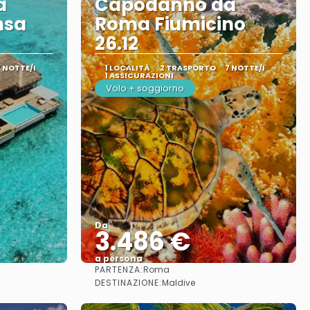
a
Capodanno da
nsa
Roma Fiumicino
26.12
7 NOTTE/I
1 LOCALITÀ
2 TRASPORTO
7 NOTTE/I
1 ASSICURAZIONI
Volo + soggiorno
Da
3.486 €
a persona
PARTENZA:
Roma
Vedere
DESTINAZIONE:
Maldive