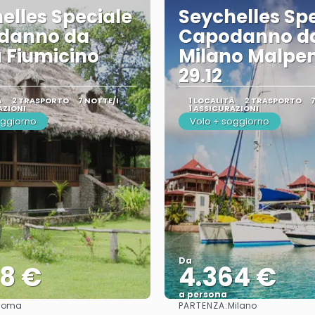
elles Speciale
Seychelles Sp
danno da
Capodanno d
 Fiumicino
Milano Malpe
29.12
À
2 TRASPORTO
7 NOTTE/I
1 LOCALITÀ
2 TRASPORTO
AZIONI
1 ASSICURAZIONI
oggiorno
Volo + soggiorno
Da
78 €
4.364 €
a persona
PARTENZA:
Roma
Milano
Vedere
Vedere