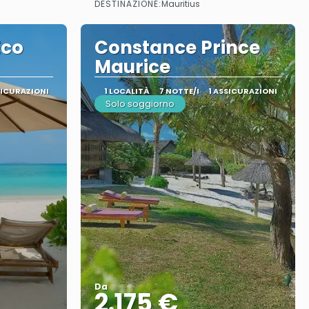
DESTINAZIONE:
Mauritius
Eco
Constance Prince
Maurice
SICURAZIONI
1 LOCALITÀ
7 NOTTE/I
1 ASSICURAZIONI
Solo soggiorno
Da
2.175 €