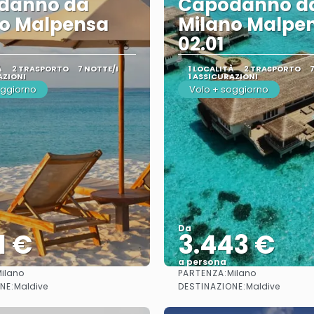
danno da
Capodanno d
no Malpensa
Milano Malpe
02.01
À
2 TRASPORTO
7 NOTTE/I
1 LOCALITÀ
2 TRASPORTO
AZIONI
1 ASSICURAZIONI
oggiorno
Volo + soggiorno
Da
1 €
3.443 €
a persona
PARTENZA:
ilano
Milano
Vedere
Vedere
NE:
DESTINAZIONE:
Maldive
Maldive