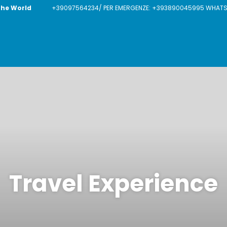
The World
+39097564234/ PER EMERGENZE: +393890045995 WHATSAP
Travel Experience