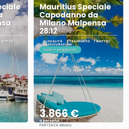
eciale
Mauritius Speciale
a
Capodanno da
nsa
Milano Malpensa
28.12
7 NOTTE/I
1 LOCALITÀ
2 TRASPORTO
7 NOTTE/I
1 ASSICURAZIONI
Volo + soggiorno
Da
3.866 €
a persona
PARTENZA:
Milano
Vedere