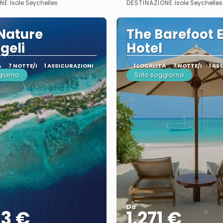
NE:
DESTINAZIONE:
Isole Seychelles
Isole Seychelles
Nature
The Barefoot 
geli
Hotel
À
7 NOTTE/I
1 ASSICURAZIONI
1 LOCALITÀ
7 NOTTE/I
1 AS
giorno
Solo soggiorno
Da
53 €
1.271 €