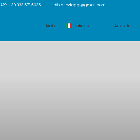
P: +39 333 571 6035
dibiaseviaggi@gmail.com
Aiuto
Italiano
Accedi