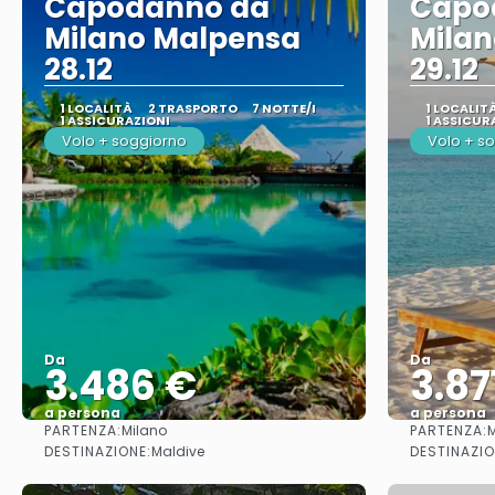
Capodanno da
Capo
Milano Malpensa
Mila
28.12
29.12
1 LOCALITÀ
2 TRASPORTO
7 NOTTE/I
1 LOCALIT
1 ASSICURAZIONI
1 ASSICUR
Volo + soggiorno
Volo + s
Da
Da
3.486 €
3.87
a persona
a persona
PARTENZA:
PARTENZA:
Milano
M
Vedere
DESTINAZIONE:
DESTINAZIO
Maldive