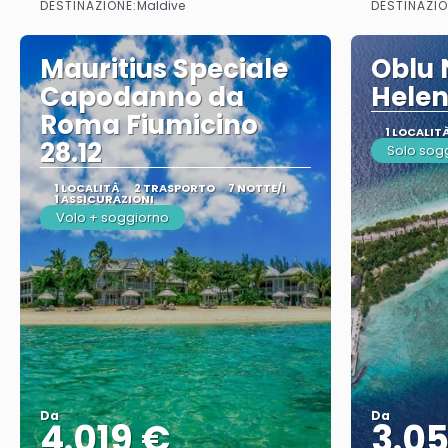
DESTINAZIONE:
DESTINAZIO
Maldive
Mauritius Speciale
Oblu 
Capodanno da
Helen
Roma Fiumicino
1 LOCALIT
28.12
Solo sog
1 LOCALITÀ
2 TRASPORTO
7 NOTTE/I
1 ASSICURAZIONI
Volo + soggiorno
Da
Da
4.019 €
3.0