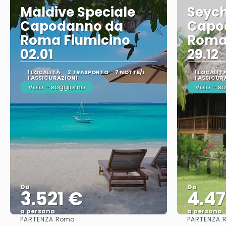
Maldive Speciale
Seych
Capodanno da
Capo
Roma Fiumicino
Roma
02.01
29.12
1 LOCALITÀ
2 TRASPORTO
7 NOTTE/I
1 LOCALIT
1 ASSICURAZIONI
1 ASSICUR
Volo + soggiorno
Volo + s
Da
Da
3.521 €
4.4
a persona
a persona
PARTENZA:
PARTENZA:
Roma
Vedere