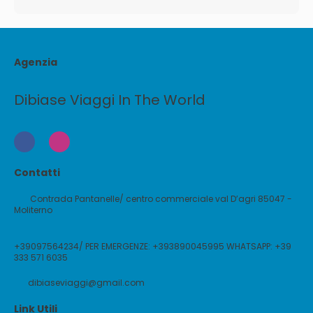
Agenzia
Dibiase Viaggi In The World
Contatti
Contrada Pantanelle/ centro commerciale val D’agri 85047 -
Moliterno
+39097564234/ PER EMERGENZE: +393890045995 WHATSAPP: +39
333 571 6035
dibiaseviaggi@gmail.com
Link Utili